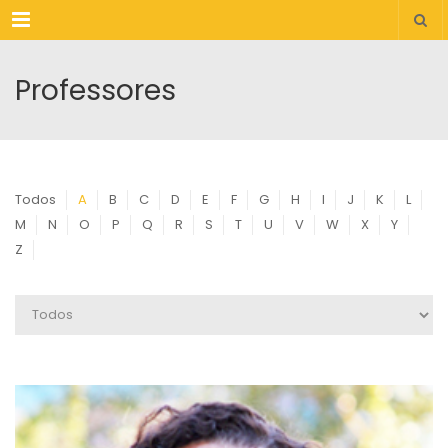
Menu
Professores
Todos
A
B
C
D
E
F
G
H
I
J
K
L
M
N
O
P
Q
R
S
T
U
V
W
X
Y
Z