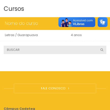
Cursos
Nome do curso
Duração
Letras / Guarapuava
4 anos
FALE CONOSCO
Câmpus
Cedeteg