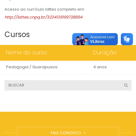
Acesso ao currículo lattes completo em:
http://lattes.cnpq.br/3234139199728894
Cursos
Nome do curso
Duração
Pedagogia / Guarapuava
4 anos
FALE CONOSCO