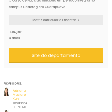
O curso de Nutrição funciona em período integral no
campus Cedeteg em Guarapuava.
Matriz curricular e Ementas
DURAÇÃO:
4 anos
Site do departamento
PROFESSORES:
Adriana
Masiero
Kuhl
PROFESSOR
DE ENSINO
SUPERIOR