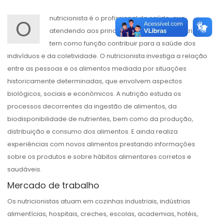
nutricionista é o profissional de saúde, que,
O
atendendo aos princípios da ciência da Nutrição,
tem como função contribuir para a saúde dos
indivíduos e da coletividade. O nutricionista investiga a relação
entre as pessoas e os alimentos mediada por situações
historicamente determinadas, que envolvem aspectos
biológicos, sociais e econômicos. A nutrição estuda os
processos decorrentes da ingestão de alimentos, da
biodisponibilidade de nutrientes, bem como da produção,
distribuição e consumo dos alimentos. E ainda realiza
experiências com novos alimentos prestando informações
sobre os produtos e sobre hábitos alimentares corretos e
saudáveis.
Mercado de trabalho
Os nutricionistas atuam em cozinhas industriais, indústrias
alimentícias, hospitais, creches, escolas, academias, hotéis,