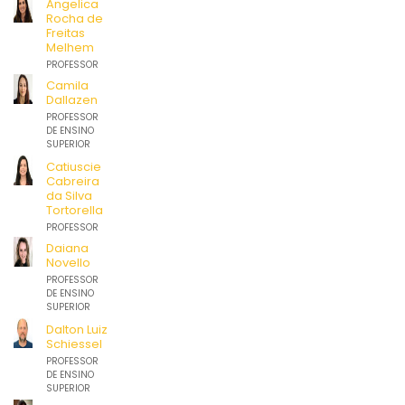
Angelica
Rocha de
Freitas
Melhem
PROFESSOR
DE ENSINO
Camila
SUPERIOR
Dallazen
PROFESSOR
DE ENSINO
SUPERIOR
Catiuscie
Cabreira
da Silva
Tortorella
PROFESSOR
DE ENSINO
Daiana
SUPERIOR
Novello
PROFESSOR
DE ENSINO
SUPERIOR
Dalton Luiz
Schiessel
PROFESSOR
DE ENSINO
SUPERIOR