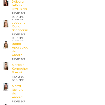
Débora
Letícia
Frizzi Silva
PROFESSOR
DE ENSINO
SUPERIOR
Joseane
Carla
Schabarum
PROFESSOR
DE ENSINO
SUPERIOR
Luane
Aparecida
do
Amaral
PROFESSOR
DE ENSINO
Marcela
SUPERIOR
Komechen
Brecailo
PROFESSOR
DE ENSINO
SUPERIOR
Marta
Nichele
do
Amaral
PROFESSOR