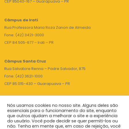
CEP 85040-167 – Guarapuava – PR
Câmpus de Irati
Rua Professora Maria Roza Zanon de Almeida
Fone: (42) 3421-3000
CEP 84.505-677 – Irati – PR
Câmpus Santa Cruz
Rua Salvatore Renna – Padre Salvador, 875
Fone: (42) 3621-1000
CEP 85.015-430 – Guarapuava – PR
Nós usamos cookies no nosso site. Alguns deles são
TOPO
essenciais para o funcionamento do site, enquanto
que outros ajudam a melhorar o site e a experiência
do usuário. Você pode decidir se quer permiti-los ou
não. Tenha em mente que, em caso de rejeição, você
Unicentro
|
Governo do Paraná
|
Seti
|
Agenda do Reitor