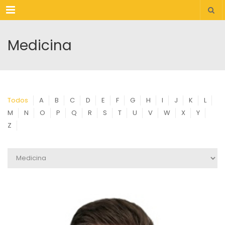
Menu
Medicina
Todos
A
B
C
D
E
F
G
H
I
J
K
L
M
N
O
P
Q
R
S
T
U
V
W
X
Y
Z