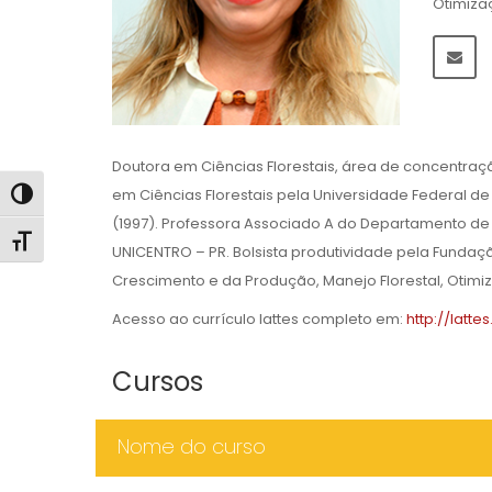
Otimizaç
Doutora em Ciências Florestais, área de concentraçã
em Ciências Florestais pela Universidade Federal de
Alternar alto contraste
(1997). Professora Associado A do Departamento de 
Alternar tamanho da fonte
UNICENTRO – PR. Bolsista produtividade pela Fundaç
Crescimento e da Produção, Manejo Florestal, Otimizaç
Acesso ao currículo lattes completo em:
http://latt
Cursos
Nome do curso