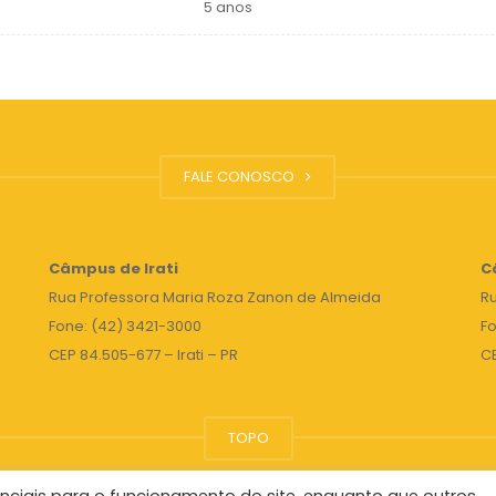
5 anos
FALE CONOSCO
Câmpus de Irati
C
Rua Professora Maria Roza Zanon de Almeida
Ru
Fone: (42) 3421-3000
Fo
CEP 84.505-677 – Irati – PR
C
TOPO