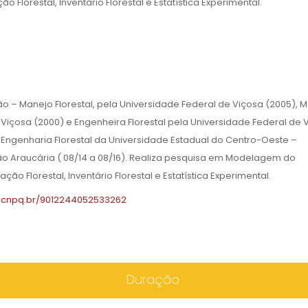
ão Florestal, Inventário Florestal e Estatística Experimental.
o – Manejo Florestal, pela Universidade Federal de Viçosa (2005), M
 Viçosa (2000) e Engenheira Florestal pela Universidade Federal de 
Engenharia Florestal da Universidade Estadual do Centro-Oeste –
ão Araucária ( 08/14 a 08/16). Realiza pesquisa em Modelagem do
ão Florestal, Inventário Florestal e Estatística Experimental.
es.cnpq.br/9012244052533262
Duração