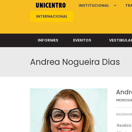
INSTITUCIONAL
TR
INTERNACIONAL
INFORMES
EVENTOS
VESTIBULA
Andrea Nogueira Dias
Clíni
Clíni
Clíni
Clíni
Andr
PROFESSOR
Câ
ENGENHAR
Realiza