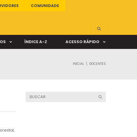
RVIDORES
COMUNIDADE
ÇOS
ÍNDICE A-Z
ACESSO RÁPIDO
INICIAL
DOCENTES
s
ALUNO ONLINE
ia
DOCENTE ONLINE
mas
Câmpus Santa Cruz
restal,