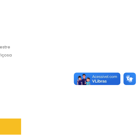
estre
Viçosa