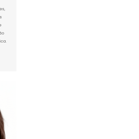
es,
s
e
são
ica.