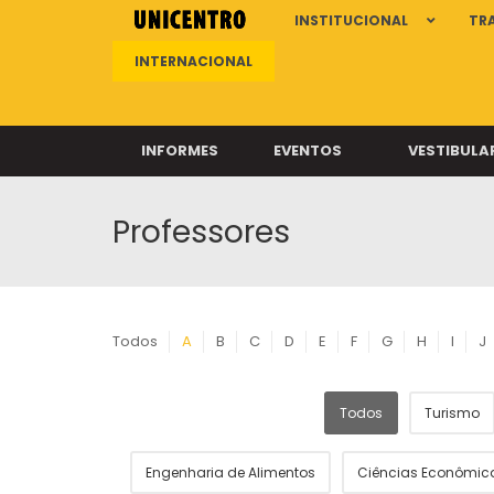
INSTITUCIONAL
TR
INTERNACIONAL
INFORMES
EVENTOS
VESTIBULA
Professores
Clíni
Clíni
Clíni
Clíni
Todos
A
B
C
D
E
F
G
H
I
J
Todos
Turismo
Câ
Engenharia de Alimentos
Ciências Econômic