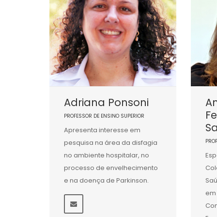
Adriana Ponsoni
An
F
PROFESSOR DE ENSINO SUPERIOR
Sa
Apresenta interesse em
PRO
pesquisa na área da disfagia
no ambiente hospitalar, no
Esp
processo de envelhecimento
Col
e na doença de Parkinson.
Saú
em 
Co