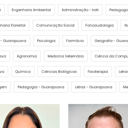
i
Engenharia Ambiental
Administração - Irati
Pedagogia 
haria Florestal
Comunicação Social
Fonoaudiologia
N
s - Guarapuava
Psicologia
Farmácia
Geografia - Guar
ava
Agronomia
Medicina Veterinária
Ciência da Comp
ava
Química
Ciências Biológicas
Fisioterapia
Letras
gem
Pedagogia - Guarapuava
Letras - Guarapuava
Me