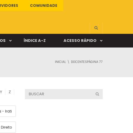
RVIDORES
COMUNIDADE
ÇOS
ÍNDICE A-Z
ACESSO RÁPIDO
INICIAL
DOCENTES
PÁGINA 77
s
ALUNO ONLINE
ia
DOCENTE ONLINE
Y
Z
mas
- Irati
Câmpus Santa Cruz
Direito