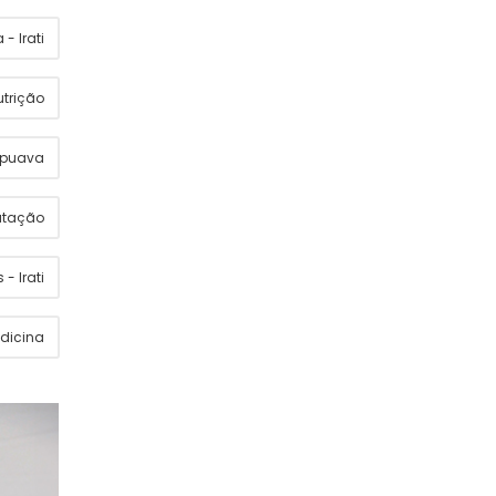
- Irati
utrição
apuava
utação
 - Irati
dicina