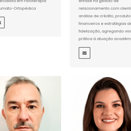
ecialista em Fisioterapia
ênfase na gestão de
umato-Ortopédica
relacionamento com client
análise de crédito, produto
financeiros e estratégias d
fidelização, agregando vi
prática à atuação acadêm