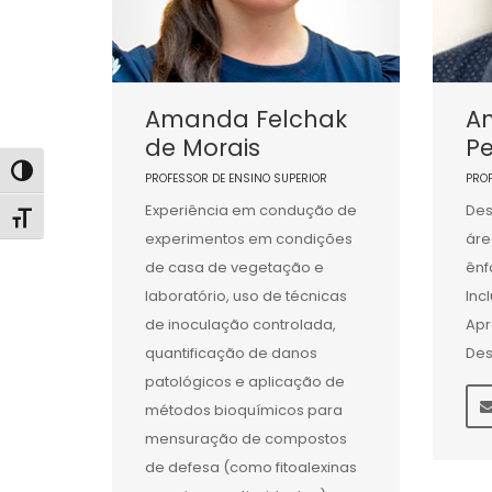
Amanda Felchak
An
de Morais
Pe
Alternar alto contraste
PROFESSOR DE ENSINO SUPERIOR
PRO
Experiência em condução de
Des
Alternar tamanho da fonte
experimentos em condições
áre
de casa de vegetação e
ênf
laboratório, uso de técnicas
Inc
de inoculação controlada,
Apr
quantificação de danos
Des
patológicos e aplicação de
métodos bioquímicos para
mensuração de compostos
de defesa (como fitoalexinas