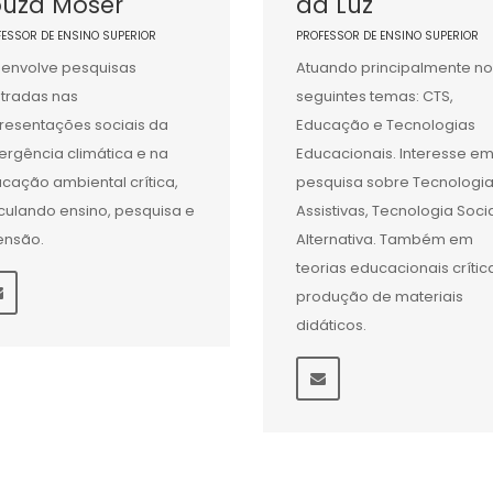
ouza Moser
da Luz
FESSOR DE ENSINO SUPERIOR
PROFESSOR DE ENSINO SUPERIOR
envolve pesquisas
Atuando principalmente no
tradas nas
seguintes temas: CTS,
resentações sociais da
Educação e Tecnologias
rgência climática e na
Educacionais. Interesse e
cação ambiental crítica,
pesquisa sobre Tecnologi
iculando ensino, pesquisa e
Assistivas, Tecnologia Socia
ensão.
Alternativa. Também em
teorias educacionais crític
produção de materiais
didáticos.