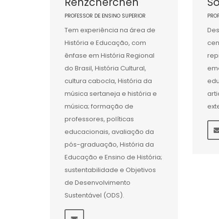
Renzcherchen
S
PROFESSOR DE ENSINO SUPERIOR
PRO
Tem experiência na área de
Des
História e Educação, com
cen
ênfase em História Regional
rep
do Brasil, História Cultural,
eme
cultura cabocla, História da
edu
música sertaneja e história e
art
música; formação de
ext
professores, políticas
educacionais, avaliação da
pós-graduação, História da
Educação e Ensino de História;
sustentabilidade e Objetivos
de Desenvolvimento
Sustentável (ODS).