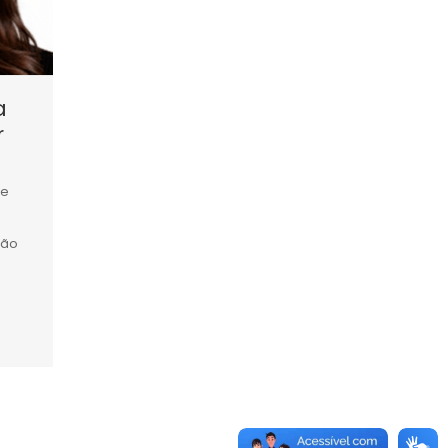
a
r
 e
ção