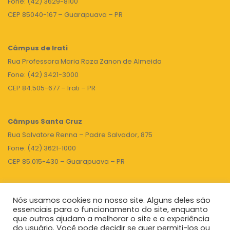
Fone: (42) 3629-8100
CEP 85040-167 – Guarapuava – PR
Câmpus de Irati
Rua Professora Maria Roza Zanon de Almeida
Fone: (42) 3421-3000
CEP 84.505-677 – Irati – PR
Câmpus Santa Cruz
Rua Salvatore Renna – Padre Salvador, 875
Fone: (42) 3621-1000
CEP 85.015-430 – Guarapuava – PR
Nós usamos cookies no nosso site. Alguns deles são
TOPO
essenciais para o funcionamento do site, enquanto
que outros ajudam a melhorar o site e a experiência
do usuário. Você pode decidir se quer permiti-los ou