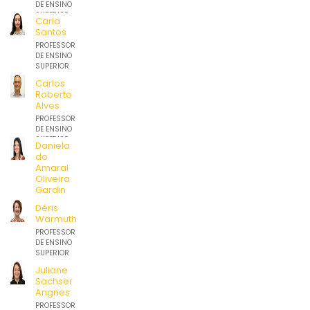
DE ENSINO
SUPERIOR
Carla
Santos
PROFESSOR
DE ENSINO
SUPERIOR
Carlos
Roberto
Alves
PROFESSOR
DE ENSINO
SUPERIOR
Daniela
do
Amaral
Oliveira
Gardin
PROFESSOR
Déris
DE ENSINO
Warmuth
SUPERIOR
PROFESSOR
DE ENSINO
SUPERIOR
Juliane
Sachser
Angnes
PROFESSOR