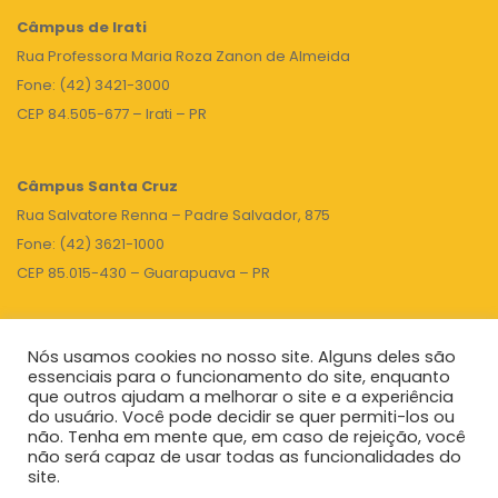
Câmpus de Irati
Rua Professora Maria Roza Zanon de Almeida
Fone: (42) 3421-3000
CEP 84.505-677 – Irati – PR
Câmpus Santa Cruz
Rua Salvatore Renna – Padre Salvador, 875
Fone: (42) 3621-1000
CEP 85.015-430 – Guarapuava – PR
Nós usamos cookies no nosso site. Alguns deles são
TOPO
essenciais para o funcionamento do site, enquanto
que outros ajudam a melhorar o site e a experiência
do usuário. Você pode decidir se quer permiti-los ou
não. Tenha em mente que, em caso de rejeição, você
Unicentro
|
Governo do Paraná
|
Seti
|
Agenda do Reitor
não será capaz de usar todas as funcionalidades do
site.