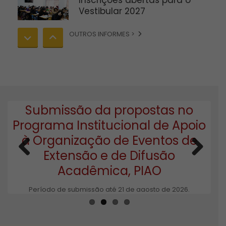
Inscrições abertas para o
Vestibular 2027
OUTROS INFORMES >
Programa de Pós-
Graduação em Educação
da Unicentro está com
seleção aberta para
mestrado e doutorado
Submissão da propostas no
E
o
Programa Institucional de Apoio
P
Matrículas abertas para os
cursos on-line de
à Organização de Eventos de
P
ucraniano da Unicentro
Extensão e de Difusão
Acadêmica, PIAO
Previous
Next
Programa de Pós-
Graduação em
Período de submissão até 21 de agosto de 2026.
Administração promove
aula inaugural do
doutorado