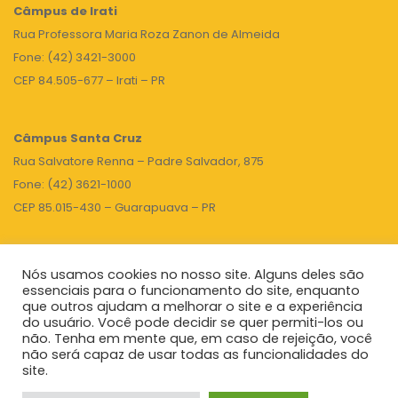
Câmpus de Irati
Rua Professora Maria Roza Zanon de Almeida
Fone: (42) 3421-3000
CEP 84.505-677 – Irati – PR
Câmpus Santa Cruz
Rua Salvatore Renna – Padre Salvador, 875
Fone: (42) 3621-1000
CEP 85.015-430 – Guarapuava – PR
Nós usamos cookies no nosso site. Alguns deles são
TOPO
essenciais para o funcionamento do site, enquanto
que outros ajudam a melhorar o site e a experiência
do usuário. Você pode decidir se quer permiti-los ou
não. Tenha em mente que, em caso de rejeição, você
Unicentro
|
Governo do Paraná
|
Seti
|
Agenda do Reitor
não será capaz de usar todas as funcionalidades do
site.