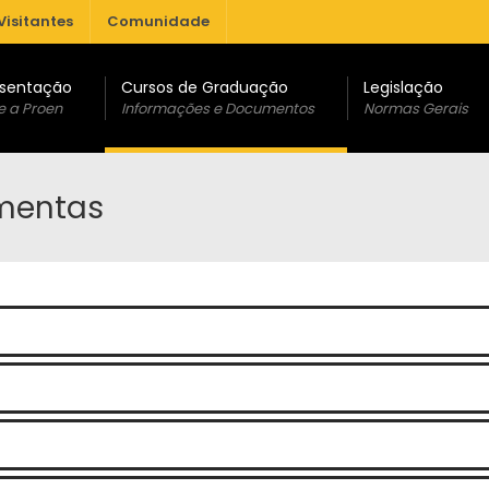
Visitantes
Comunidade
sentação
Cursos de Graduação
Legislação
e a Proen
Informações e Documentos
Normas Gerais
Ementas