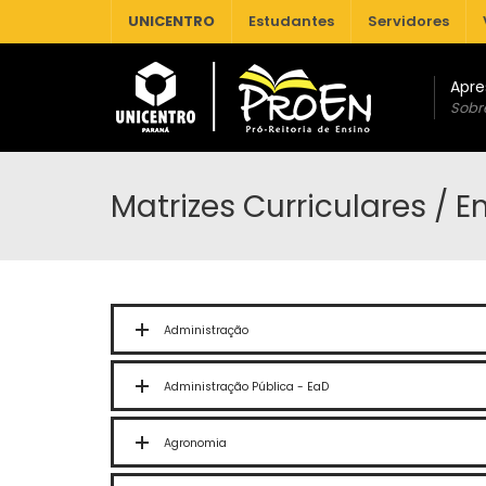
UNICENTRO
Estudantes
Servidores
Apre
Sobr
SEGURO DE ALUNOS, FUNCIONÁRIOS, DOCENTES E EXTENSÃO
Matrizes Curriculares / 
Administração
Administração Pública - EaD
Agronomia