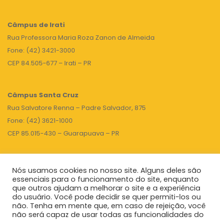
Câmpus de Irati
Rua Professora Maria Roza Zanon de Almeida
Fone: (42) 3421-3000
CEP 84.505-677 – Irati – PR
Câmpus Santa Cruz
Rua Salvatore Renna – Padre Salvador, 875
Fone: (42) 3621-1000
CEP 85.015-430 – Guarapuava – PR
Nós usamos cookies no nosso site. Alguns deles são
TOPO
essenciais para o funcionamento do site, enquanto
que outros ajudam a melhorar o site e a experiência
do usuário. Você pode decidir se quer permiti-los ou
não. Tenha em mente que, em caso de rejeição, você
Unicentro
|
Governo do Paraná
|
Seti
|
Agenda do Reitor
não será capaz de usar todas as funcionalidades do