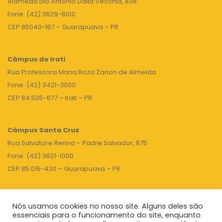
Alameda Élio Antonio Dalla Vecchia, 838
Fone: (42) 3629-8100
CEP 85040-167 – Guarapuava – PR
Câmpus de Irati
Rua Professora Maria Roza Zanon de Almeida
Fone: (42) 3421-3000
CEP 84.505-677 – Irati – PR
Câmpus Santa Cruz
Rua Salvatore Renna – Padre Salvador, 875
Fone: (42) 3621-1000
CEP 85.015-430 – Guarapuava – PR
Nós usamos cookies no nosso site. Alguns deles são
TOPO
essenciais para o funcionamento do site, enquanto