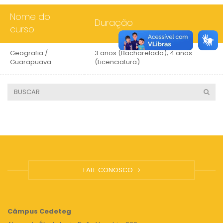
Nome do
Duração
curso
Geografia /
3 anos (Bacharelado); 4 anos
Guarapuava
(Licenciatura)
FALE CONOSCO
Câmpus
Cedeteg