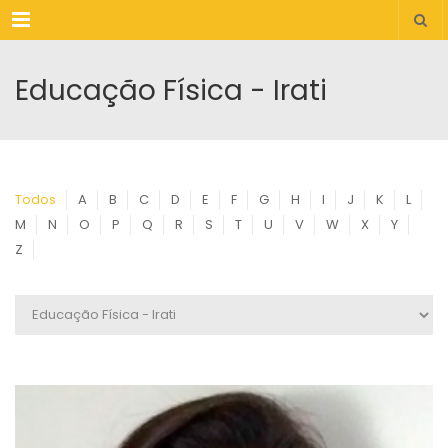
Menu
Educação Física - Irati
Todos
A
B
C
D
E
F
G
H
I
J
K
L
M
N
O
P
Q
R
S
T
U
V
W
X
Y
Z