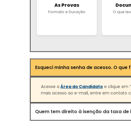
As Provas
Docu
Formato e Duração
O que lev
Esqueci minha senha de acesso. O que 
Acesse a
Área do Candidato
e clique em “
mais acesso ao e-mail, entre em contato co
Quem tem direito à isenção da taxa de 