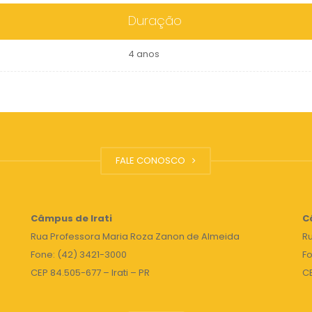
Duração
4 anos
FALE CONOSCO
Câmpus de Irati
C
Rua Professora Maria Roza Zanon de Almeida
Ru
Fone: (42) 3421-3000
Fo
CEP 84.505-677 – Irati – PR
C