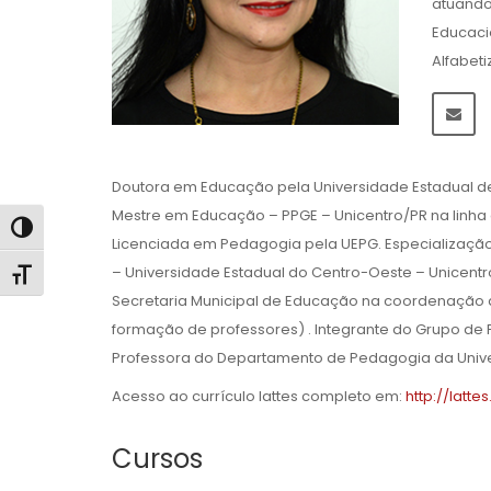
atuando
Educaci
Alfabeti
Doutora em Educação pela Universidade Estadual de P
Mestre em Educação – PPGE – Unicentro/PR na linha 
Alternar alto contraste
Licenciada em Pedagogia pela UEPG. Especializaçã
– Universidade Estadual do Centro-Oeste – Unicentro
Alternar tamanho da fonte
Secretaria Municipal de Educação na coordenação de
formação de professores) . Integrante do Grupo de P
Professora do Departamento de Pedagogia da Univer
Acesso ao currículo lattes completo em:
http://latt
Cursos