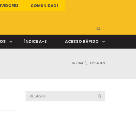
RVIDORES
COMUNIDADE
ÇOS
ÍNDICE A-Z
ACESSO RÁPIDO
INICIAL
DOCENTES
s
ALUNO ONLINE
ia
DOCENTE ONLINE
mas
Câmpus Santa Cruz
,