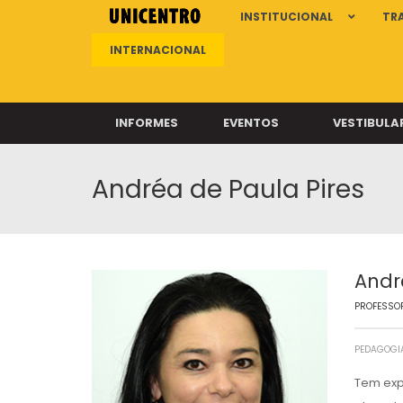
INSTITUCIONAL
TR
INTERNACIONAL
INFORMES
EVENTOS
VESTIBULA
Andréa de Paula Pires
Clíni
Clíni
Clíni
Clíni
Andr
PROFESSOR
Câ
PEDAGOGIA
Tem exp