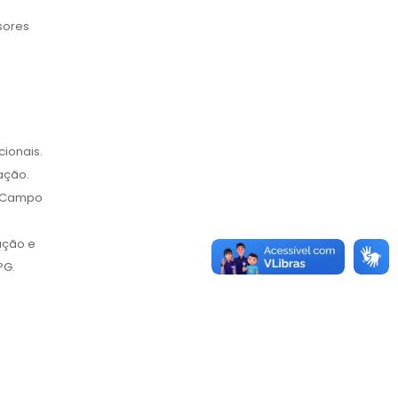
sores
cionais.
ação.
o Campo
ação e
PG.