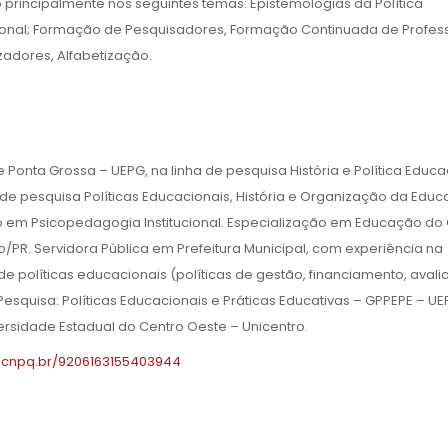
 principalmente nos seguintes temas: Epistemologias da Política
onal; Formação de Pesquisadores, Formação Continuada de Profes
zadores, Alfabetização.
onta Grossa – UEPG, na linha de pesquisa História e Política Educa
de pesquisa Políticas Educacionais, História e Organização da Educ
o em Psicopedagogia Institucional. Especialização em Educação d
/PR. Servidora Pública em Prefeitura Municipal, com experiência na
 políticas educacionais (políticas de gestão, financiamento, avali
esquisa: Políticas Educacionais e Práticas Educativas – GPPEPE – UE
sidade Estadual do Centro Oeste – Unicentro.
es.cnpq.br/9206163155403944