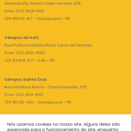
Alameda Élio Antonio Dalla Vecchia, 838
Fone: (42) 3629-8100
CEP 85040-167 – Guarapuava – PR
Câmpus de Irati
Rua Professora Maria Roza Zanon de Almeida
Fone: (42) 3421-3000
CEP 84.505-677 – Irati – PR
Câmpus Santa Cruz
Rua Salvatore Renna – Padre Salvador, 875
Fone: (42) 3621-1000
CEP 85.015-430 – Guarapuava – PR
Nós usamos cookies no nosso site. Alguns deles são
TOPO
essenciais para o funcionamento do site, enquanto