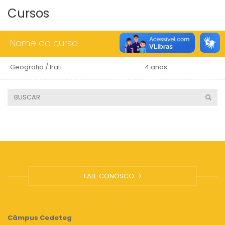
Cursos
Nome do curso
Duração
Geografia / Irati
4 anos
FALE CONOSCO
Câmpus
Cedeteg