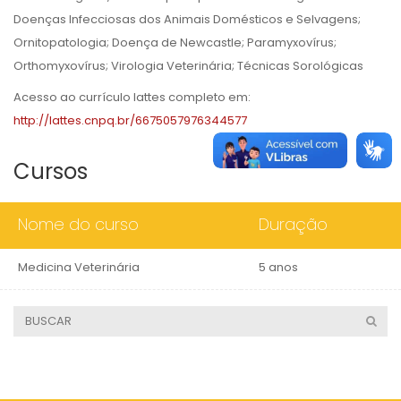
Doenças Infecciosas dos Animais Domésticos e Selvagens;
Ornitopatologia; Doença de Newcastle; Paramyxovírus;
Orthomyxovírus; Virologia Veterinária; Técnicas Sorológicas
Acesso ao currículo lattes completo em:
http://lattes.cnpq.br/6675057976344577
Cursos
Nome do curso
Duração
Medicina Veterinária
5 anos