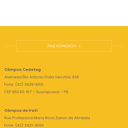
1° SEMESTRE
EDITAL Nº006/2025 – PROCESSO SELETIVO
SIMPLIFICADO PARA COORDENADOR DO
CURSO DE TECNOLOGIA EM PRODUÇÃO DE
CERVEJA, MODALIDADE A DISTÂNCIA
FALE CONOSCO
EDITAL Nº 004/2025 – SEET/G-UNICENTRO –
RESULTADO DA SELEÇÃO PARA O PROGRAMA
Câmpus
Cedeteg
DE MONITORIA DISCENTE DISCIPLINAS 2°
Alameda Élio Antonio Dalla Vecchia, 838
SEMESTRE
Fone: (42) 3629-8100
CEP 85040-167 – Guarapuava – PR
EDITAL Nº 003/2025 – SEET/G – ABERTURA DE
INSCRIÇÕES PARA O PROGRAMA DE
Câmpus de Irati
MONITORIA DISCENTE DISCIPLINAS DO 2°
Rua Professora Maria Roza Zanon de Almeida
SEMESTRE
Fone: (42) 3421-3000