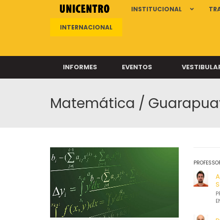
INSTITUCIONAL
TR
INTERNACIONAL
INFORMES
EVENTOS
VESTIBULA
Matemática / Guarapu
Clíni
Clíni
Clíni
Clíni
PROFESSO
A
S
P
E