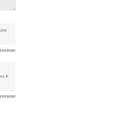
ular
RESPONDER
sso é
RESPONDER