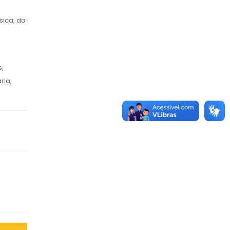
sica, da
s,
ria,