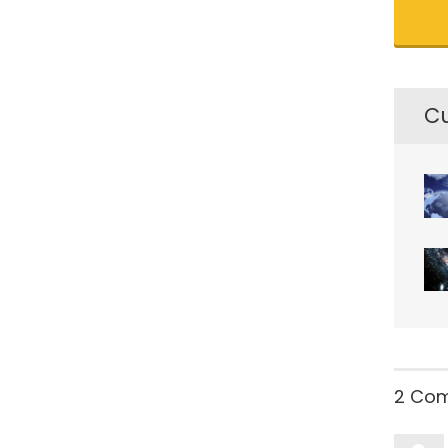
C
2 Com