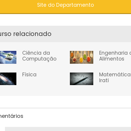
Site do Departamento
urso relacionado
Ciência da
Engenharia 
Computação
Alimentos
Física
Matemática
Irati
entários