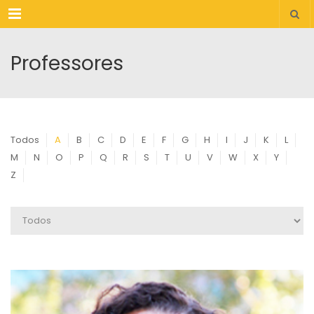
Menu
Professores
Todos
A
B
C
D
E
F
G
H
I
J
K
L
M
N
O
P
Q
R
S
T
U
V
W
X
Y
Z