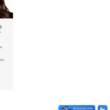
a
r
 e
ção