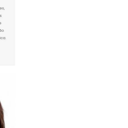
es,
s
e
são
ica.