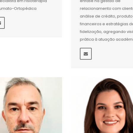
ecialista em Fisioterapia
ênfase na gestão de
umato-Ortopédica
relacionamento com client
análise de crédito, produto
financeiros e estratégias d
fidelização, agregando vi
prática à atuação acadêm