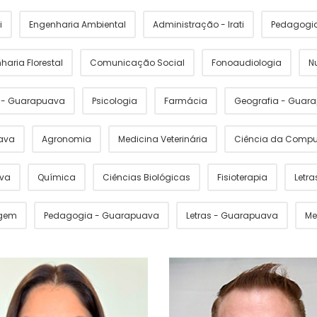
i
Engenharia Ambiental
Administração - Irati
Pedagogia 
haria Florestal
Comunicação Social
Fonoaudiologia
N
s - Guarapuava
Psicologia
Farmácia
Geografia - Guar
ava
Agronomia
Medicina Veterinária
Ciência da Comp
ava
Química
Ciências Biológicas
Fisioterapia
Letras
gem
Pedagogia - Guarapuava
Letras - Guarapuava
Me