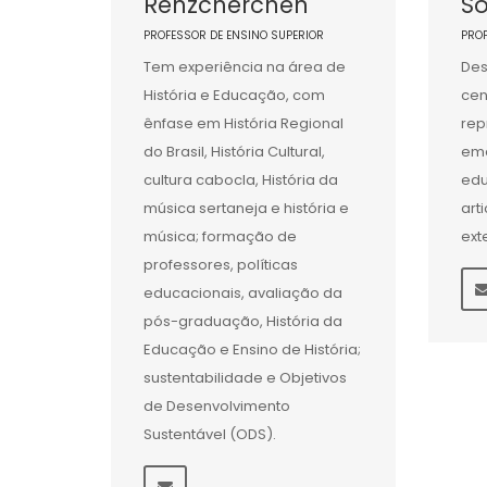
Renzcherchen
S
PROFESSOR DE ENSINO SUPERIOR
PRO
Tem experiência na área de
Des
História e Educação, com
cen
ênfase em História Regional
rep
do Brasil, História Cultural,
eme
cultura cabocla, História da
edu
música sertaneja e história e
art
música; formação de
ext
professores, políticas
educacionais, avaliação da
pós-graduação, História da
Educação e Ensino de História;
sustentabilidade e Objetivos
de Desenvolvimento
Sustentável (ODS).