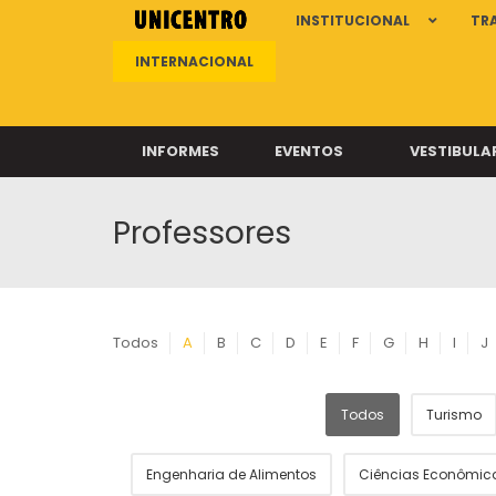
INSTITUCIONAL
TR
INTERNACIONAL
INFORMES
EVENTOS
VESTIBULA
Professores
Clíni
Clíni
Clíni
Clíni
Todos
A
B
C
D
E
F
G
H
I
J
Todos
Turismo
Câ
Engenharia de Alimentos
Ciências Econômic