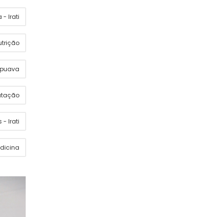
- Irati
utrição
apuava
utação
 - Irati
dicina