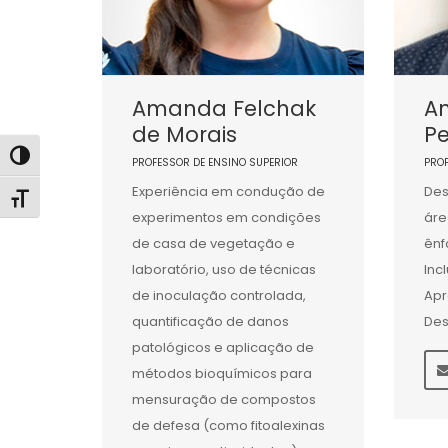
Amanda Felchak
An
de Morais
Pe
Alternar alto contraste
PROFESSOR DE ENSINO SUPERIOR
PRO
Experiência em condução de
Des
Alternar tamanho da fonte
experimentos em condições
áre
de casa de vegetação e
ênf
laboratório, uso de técnicas
Inc
de inoculação controlada,
Apr
quantificação de danos
Des
patológicos e aplicação de
métodos bioquímicos para
mensuração de compostos
de defesa (como fitoalexinas