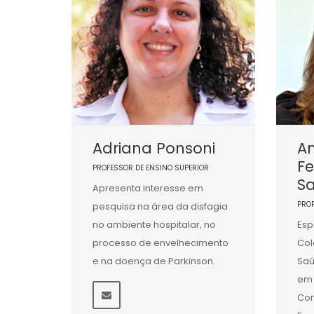
Adriana Ponsoni
An
F
PROFESSOR DE ENSINO SUPERIOR
Sa
Apresenta interesse em
PRO
pesquisa na área da disfagia
no ambiente hospitalar, no
Esp
processo de envelhecimento
Col
e na doença de Parkinson.
Saú
em 
Co