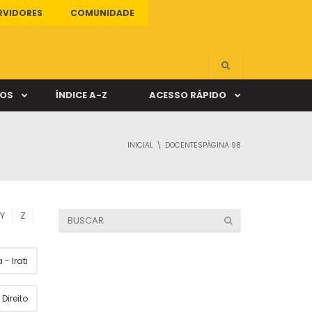
RVIDORES
COMUNIDADE
ÇOS
ÍNDICE A-Z
ACESSO RÁPIDO
INICIAL
DOCENTES
PÁGINA 98
s
ALUNO ONLINE
ia
DOCENTE ONLINE
Y
Z
mas
- Irati
Câmpus Santa Cruz
Direito