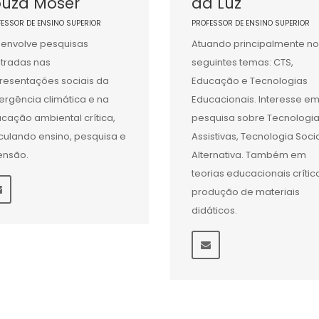
ouza Moser
da Luz
FESSOR DE ENSINO SUPERIOR
PROFESSOR DE ENSINO SUPERIOR
envolve pesquisas
Atuando principalmente no
tradas nas
seguintes temas: CTS,
resentações sociais da
Educação e Tecnologias
rgência climática e na
Educacionais. Interesse e
cação ambiental crítica,
pesquisa sobre Tecnologi
iculando ensino, pesquisa e
Assistivas, Tecnologia Socia
ensão.
Alternativa. Também em
teorias educacionais crític
produção de materiais
didáticos.