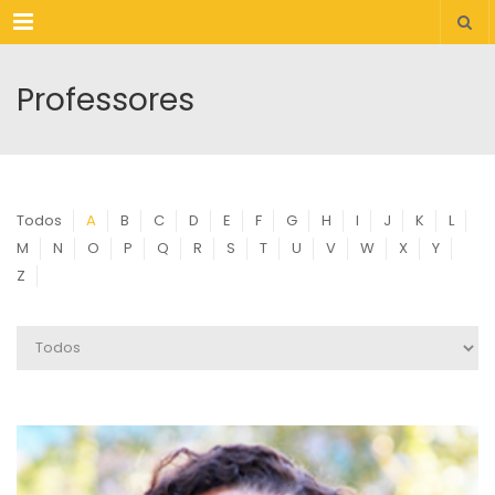
Menu
Professores
Todos
A
B
C
D
E
F
G
H
I
J
K
L
M
N
O
P
Q
R
S
T
U
V
W
X
Y
Z