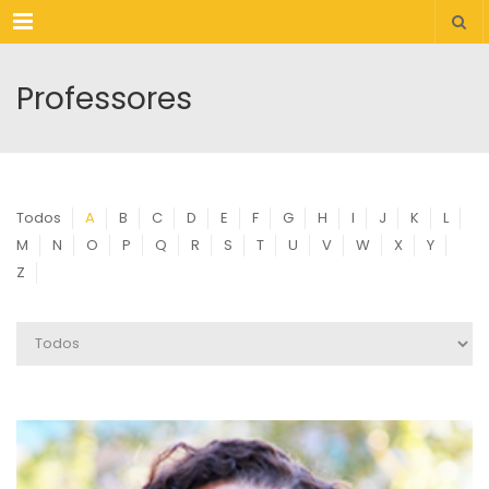
Menu
Professores
Todos
A
B
C
D
E
F
G
H
I
J
K
L
M
N
O
P
Q
R
S
T
U
V
W
X
Y
Z