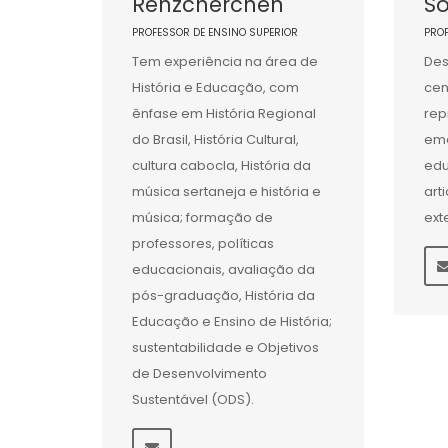
Renzcherchen
S
PROFESSOR DE ENSINO SUPERIOR
PRO
Tem experiência na área de
Des
História e Educação, com
cen
ênfase em História Regional
rep
do Brasil, História Cultural,
eme
cultura cabocla, História da
edu
música sertaneja e história e
art
música; formação de
ext
professores, políticas
educacionais, avaliação da
pós-graduação, História da
Educação e Ensino de História;
sustentabilidade e Objetivos
de Desenvolvimento
Sustentável (ODS).