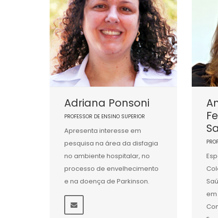
Adriana Ponsoni
An
F
PROFESSOR DE ENSINO SUPERIOR
Sa
Apresenta interesse em
PRO
pesquisa na área da disfagia
no ambiente hospitalar, no
Esp
processo de envelhecimento
Col
e na doença de Parkinson.
Saú
em 
Co