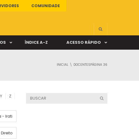
RVIDORES
COMUNIDADE
ÇOS
ÍNDICE A-Z
ACESSO RÁPIDO
INICIAL
DOCENTES
PÁGINA 36
s
ALUNO ONLINE
ia
DOCENTE ONLINE
Y
Z
mas
- Irati
Câmpus Santa Cruz
Direito