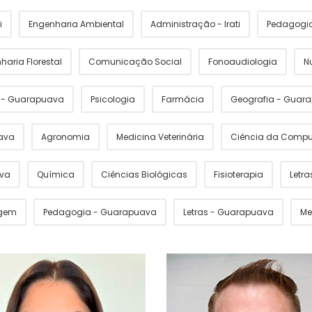
i
Engenharia Ambiental
Administração - Irati
Pedagogia 
haria Florestal
Comunicação Social
Fonoaudiologia
N
s - Guarapuava
Psicologia
Farmácia
Geografia - Guar
ava
Agronomia
Medicina Veterinária
Ciência da Comp
ava
Química
Ciências Biológicas
Fisioterapia
Letras
gem
Pedagogia - Guarapuava
Letras - Guarapuava
Me