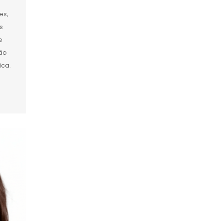
es,
s
e
são
ica.