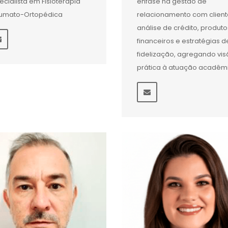
ecialista em Fisioterapia
ênfase na gestão de
umato-Ortopédica
relacionamento com client
análise de crédito, produto
financeiros e estratégias d
fidelização, agregando vi
prática à atuação acadêm