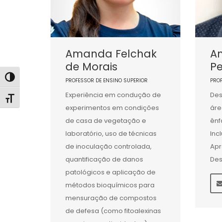
Amanda Felchak
An
de Morais
Pe
Alternar alto contraste
PROFESSOR DE ENSINO SUPERIOR
PRO
Experiência em condução de
Des
Alternar tamanho da fonte
experimentos em condições
áre
de casa de vegetação e
ênf
laboratório, uso de técnicas
Inc
de inoculação controlada,
Apr
quantificação de danos
Des
patológicos e aplicação de
métodos bioquímicos para
mensuração de compostos
de defesa (como fitoalexinas