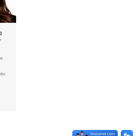
a
r
 e
ção