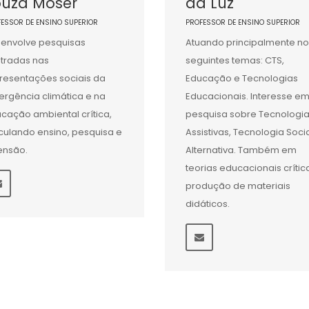
ouza Moser
da Luz
FESSOR DE ENSINO SUPERIOR
PROFESSOR DE ENSINO SUPERIOR
envolve pesquisas
Atuando principalmente no
tradas nas
seguintes temas: CTS,
resentações sociais da
Educação e Tecnologias
rgência climática e na
Educacionais. Interesse e
cação ambiental crítica,
pesquisa sobre Tecnologi
iculando ensino, pesquisa e
Assistivas, Tecnologia Socia
ensão.
Alternativa. Também em
teorias educacionais crític
produção de materiais
didáticos.