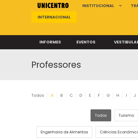
INSTITUCIONAL
TR
INTERNACIONAL
INFORMES
EVENTOS
VESTIBULA
Professores
Clíni
Clíni
Clíni
Clíni
Todos
A
B
C
D
E
F
G
H
I
J
Todos
Turismo
Câ
Engenharia de Alimentos
Ciências Econômic