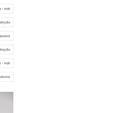
- Irati
utrição
apuava
utação
 - Irati
dicina