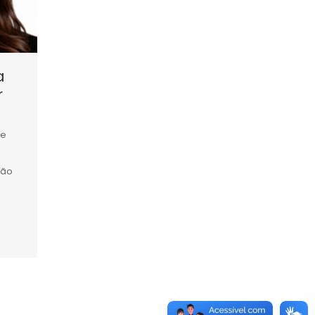
a
r
 e
ção