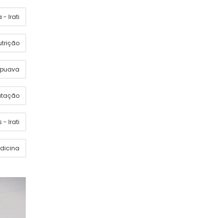
- Irati
utrição
apuava
utação
 - Irati
dicina