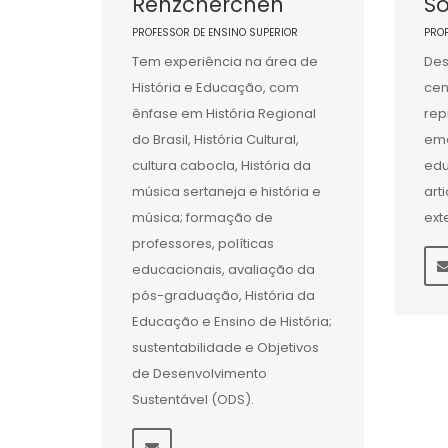
Renzcherchen
S
PROFESSOR DE ENSINO SUPERIOR
PRO
Tem experiência na área de
Des
História e Educação, com
cen
ênfase em História Regional
rep
do Brasil, História Cultural,
eme
cultura cabocla, História da
edu
música sertaneja e história e
art
música; formação de
ext
professores, políticas
educacionais, avaliação da
pós-graduação, História da
Educação e Ensino de História;
sustentabilidade e Objetivos
de Desenvolvimento
Sustentável (ODS).