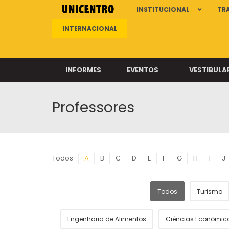
INSTITUCIONAL
TR
INTERNACIONAL
INFORMES
EVENTOS
VESTIBULA
Professores
Clíni
Clíni
Clíni
Clíni
Todos
A
B
C
D
E
F
G
H
I
J
Todos
Turismo
Câ
Engenharia de Alimentos
Ciências Econômic