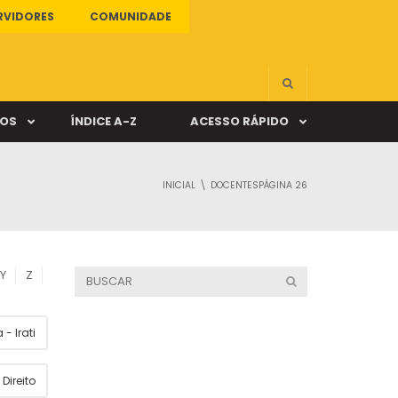
RVIDORES
COMUNIDADE
ÇOS
ÍNDICE A-Z
ACESSO RÁPIDO
INICIAL
DOCENTES
PÁGINA 26
s
ALUNO ONLINE
ia
DOCENTE ONLINE
Y
Z
mas
- Irati
Câmpus Santa Cruz
Direito