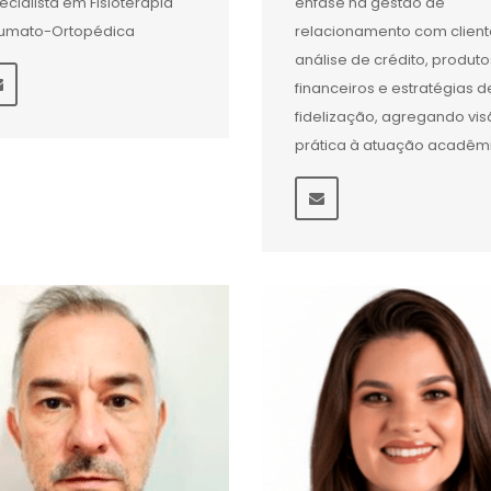
ecialista em Fisioterapia
ênfase na gestão de
umato-Ortopédica
relacionamento com client
análise de crédito, produto
financeiros e estratégias d
fidelização, agregando vi
prática à atuação acadêm