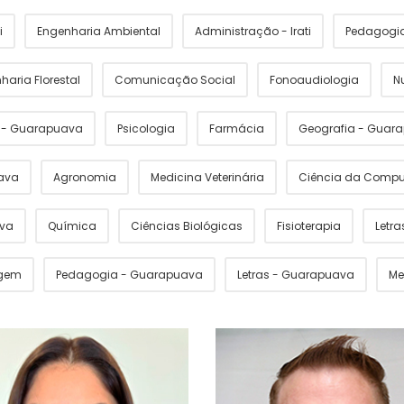
i
Engenharia Ambiental
Administração - Irati
Pedagogia 
haria Florestal
Comunicação Social
Fonoaudiologia
N
s - Guarapuava
Psicologia
Farmácia
Geografia - Guar
ava
Agronomia
Medicina Veterinária
Ciência da Comp
ava
Química
Ciências Biológicas
Fisioterapia
Letras
gem
Pedagogia - Guarapuava
Letras - Guarapuava
Me