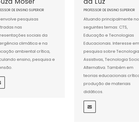
ouza Moser
da Luz
FESSOR DE ENSINO SUPERIOR
PROFESSOR DE ENSINO SUPERIOR
envolve pesquisas
Atuando principalmente no
tradas nas
seguintes temas: CTS,
resentações sociais da
Educação e Tecnologias
rgência climática e na
Educacionais. Interesse e
cação ambiental crítica,
pesquisa sobre Tecnologi
iculando ensino, pesquisa e
Assistivas, Tecnologia Socia
ensão.
Alternativa. Também em
teorias educacionais crític
produção de materiais
didáticos.