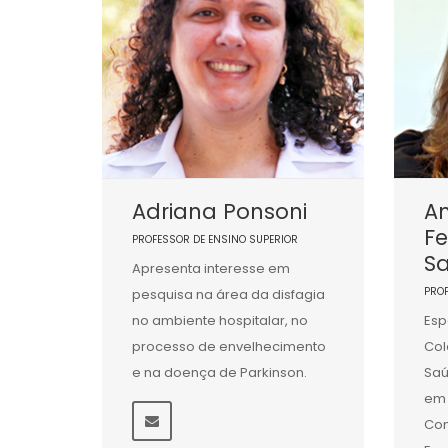
Adriana Ponsoni
An
F
PROFESSOR DE ENSINO SUPERIOR
Sa
Apresenta interesse em
PRO
pesquisa na área da disfagia
no ambiente hospitalar, no
Esp
processo de envelhecimento
Col
e na doença de Parkinson.
Saú
em 
Co