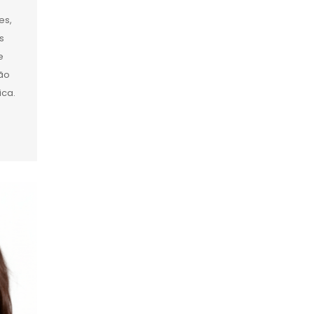
es,
s
e
são
ica.