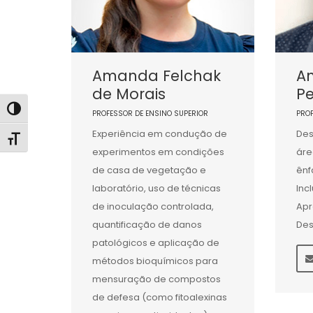
Amanda Felchak
An
de Morais
Pe
Alternar alto contraste
PROFESSOR DE ENSINO SUPERIOR
PRO
Experiência em condução de
Des
Alternar tamanho da fonte
experimentos em condições
áre
de casa de vegetação e
ênf
laboratório, uso de técnicas
Inc
de inoculação controlada,
Apr
quantificação de danos
Des
patológicos e aplicação de
métodos bioquímicos para
mensuração de compostos
de defesa (como fitoalexinas