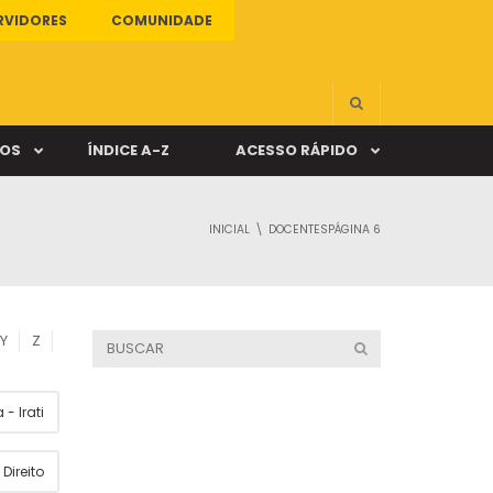
RVIDORES
COMUNIDADE
ÇOS
ÍNDICE A-Z
ACESSO RÁPIDO
INICIAL
DOCENTES
PÁGINA 6
s
ALUNO ONLINE
ia
DOCENTE ONLINE
Y
Z
mas
- Irati
Câmpus Santa Cruz
Direito