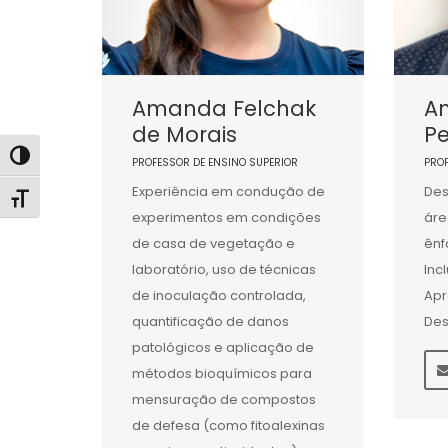
Amanda Felchak
An
de Morais
Pe
Alternar alto contraste
PROFESSOR DE ENSINO SUPERIOR
PRO
Experiência em condução de
Des
Alternar tamanho da fonte
experimentos em condições
áre
de casa de vegetação e
ênf
laboratório, uso de técnicas
Inc
de inoculação controlada,
Apr
quantificação de danos
Des
patológicos e aplicação de
métodos bioquímicos para
mensuração de compostos
de defesa (como fitoalexinas