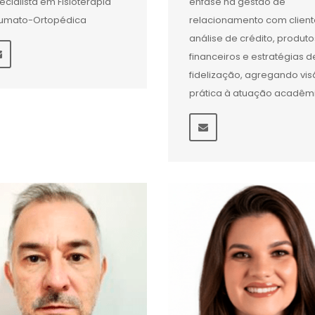
ecialista em Fisioterapia
ênfase na gestão de
umato-Ortopédica
relacionamento com client
análise de crédito, produto
financeiros e estratégias d
fidelização, agregando vi
prática à atuação acadêm