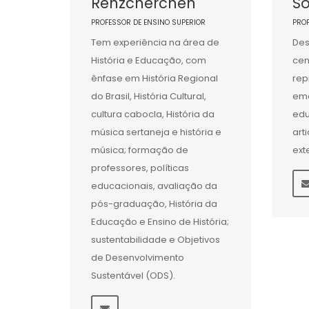
Renzcherchen
S
PROFESSOR DE ENSINO SUPERIOR
PRO
Tem experiência na área de
Des
História e Educação, com
cen
ênfase em História Regional
rep
do Brasil, História Cultural,
eme
cultura cabocla, História da
edu
música sertaneja e história e
art
música; formação de
ext
professores, políticas
educacionais, avaliação da
pós-graduação, História da
Educação e Ensino de História;
sustentabilidade e Objetivos
de Desenvolvimento
Sustentável (ODS).