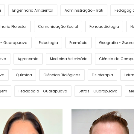
i
Engenharia Ambiental
Administração - Irati
Pedagogia 
haria Florestal
Comunicação Social
Fonoaudiologia
N
s - Guarapuava
Psicologia
Farmácia
Geografia - Guar
ava
Agronomia
Medicina Veterinária
Ciência da Comp
ava
Química
Ciências Biológicas
Fisioterapia
Letras
gem
Pedagogia - Guarapuava
Letras - Guarapuava
Me