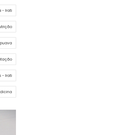
- Irati
utrição
apuava
utação
 - Irati
dicina