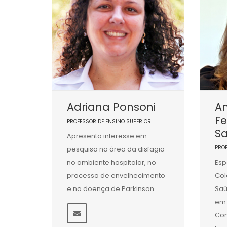
Adriana Ponsoni
An
F
PROFESSOR DE ENSINO SUPERIOR
Sa
Apresenta interesse em
PRO
pesquisa na área da disfagia
no ambiente hospitalar, no
Esp
processo de envelhecimento
Col
e na doença de Parkinson.
Saú
em 
Co