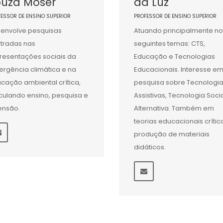
ouza Moser
da Luz
FESSOR DE ENSINO SUPERIOR
PROFESSOR DE ENSINO SUPERIOR
envolve pesquisas
Atuando principalmente no
tradas nas
seguintes temas: CTS,
resentações sociais da
Educação e Tecnologias
rgência climática e na
Educacionais. Interesse e
cação ambiental crítica,
pesquisa sobre Tecnologi
iculando ensino, pesquisa e
Assistivas, Tecnologia Socia
ensão.
Alternativa. Também em
teorias educacionais crític
produção de materiais
didáticos.