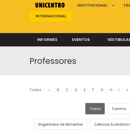
INSTITUCIONAL
TR
INTERNACIONAL
INFORMES
EVENTOS
VESTIBULA
Professores
Clíni
Clíni
Clíni
Clíni
Todos
A
B
C
D
E
F
G
H
I
J
Todos
Turismo
Câ
Engenharia de Alimentos
Ciências Econômic