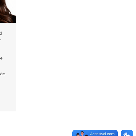
a
r
 e
ção