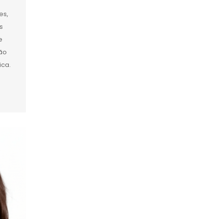
es,
s
e
são
ica.