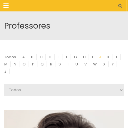
Menu
Professores
Todos
A
B
C
D
E
F
G
H
I
J
K
L
M
N
O
P
Q
R
S
T
U
V
W
X
Y
Z