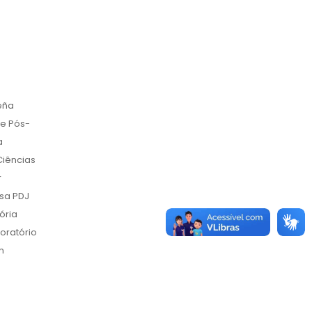
eña
de Pós-
a
Ciências
r
lsa PDJ
ória
boratório
m