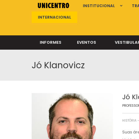
INSTITUCIONAL
TR
INTERNACIONAL
INFORMES
EVENTOS
VESTIBULA
Jó Klanovicz
Clíni
Clíni
Clíni
Clíni
Jó K
PROFESSOR
Câ
HISTÓRIA
Suas áre