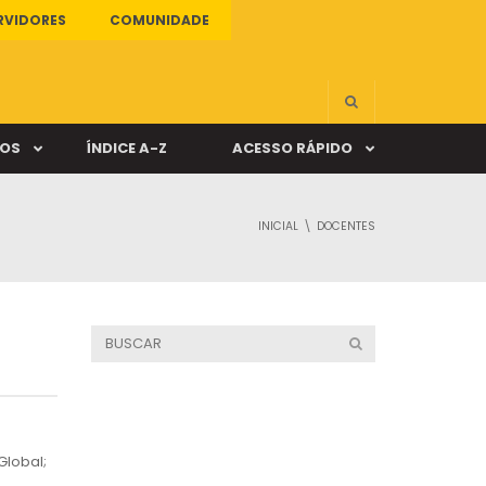
RVIDORES
COMUNIDADE
ÇOS
ÍNDICE A-Z
ACESSO RÁPIDO
INICIAL
DOCENTES
s
ALUNO ONLINE
ia
DOCENTE ONLINE
mas
Câmpus Santa Cruz
Global;