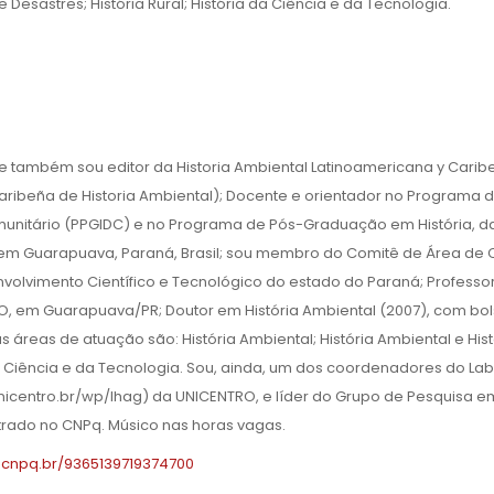
 e Desastres; História Rural; História da Ciência e da Tecnologia.
te também sou editor da Historia Ambiental Latinoamericana y Carib
ribeña de Historia Ambiental); Docente e orientador no Programa 
munitário (PPGIDC) e no Programa de Pós-Graduação em História, d
, em Guarapuava, Paraná, Brasil; sou membro do Comitê de Área de 
lvimento Científico e Tecnológico do estado do Paraná; Professo
O, em Guarapuava/PR; Doutor em História Ambiental (2007), com bo
 áreas de atuação são: História Ambiental; História Ambiental e Hist
a da Ciência e da Tecnologia. Sou, ainda, um dos coordenadores do La
.unicentro.br/wp/lhag) da UNICENTRO, e líder do Grupo de Pesquisa e
istrado no CNPq. Músico nas horas vagas.
es.cnpq.br/9365139719374700