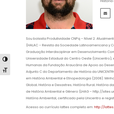
História
Sou bolsista Produtividade CNPq – Nível 2. Atualmen
(HALAC – Revista da Sociedade Latinoamericana y Ca
Graduação Interdisciplinar em Desenvolvimento Co
Universidade Estadual do Centro Oeste (Unicentro)
Alternar alto contraste
Humanas da Fundação Araucária de Apoio ao Desenvo
Alternar tamanho da fonte
Adjunto C do Departamento de História da UNICENTR
em História Ambiental e Etnopedologia (2008). Minhas
Global; História e Desastres; História Rural; Históri
de História Ambiental e Gênero (LHAG – http://sites
História Ambiental, certificado pela Unicentro e reg
Acesso ao currículo lattes completo em:
http://latt