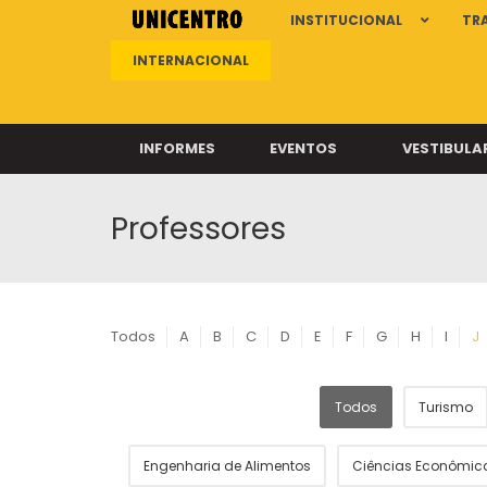
INSTITUCIONAL
TR
INTERNACIONAL
INFORMES
EVENTOS
VESTIBULA
Professores
Clíni
Clíni
Clíni
Clíni
Todos
A
B
C
D
E
F
G
H
I
J
Todos
Turismo
Câ
Engenharia de Alimentos
Ciências Econômic