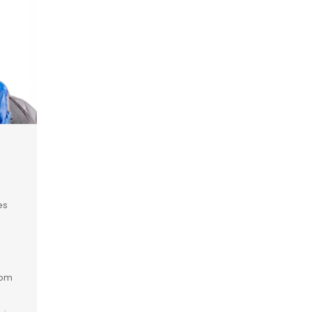
es
com