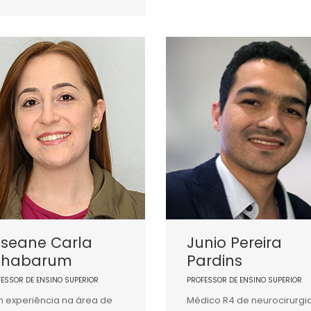
oseane Carla
Junio Pereira
chabarum
Pardins
FESSOR DE ENSINO SUPERIOR
PROFESSOR DE ENSINO SUPERIOR
 experiência na área de
Médico R4 de neurocirurgi