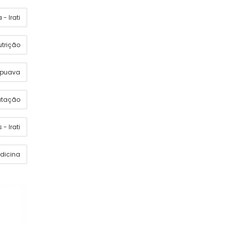
- Irati
utrição
apuava
utação
 - Irati
dicina