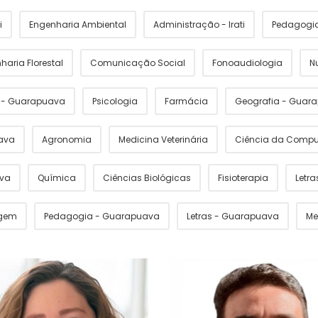
i
Engenharia Ambiental
Administração - Irati
Pedagogia 
haria Florestal
Comunicação Social
Fonoaudiologia
N
s - Guarapuava
Psicologia
Farmácia
Geografia - Guar
ava
Agronomia
Medicina Veterinária
Ciência da Comp
ava
Química
Ciências Biológicas
Fisioterapia
Letras
gem
Pedagogia - Guarapuava
Letras - Guarapuava
Me