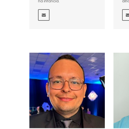
na infância.
dif