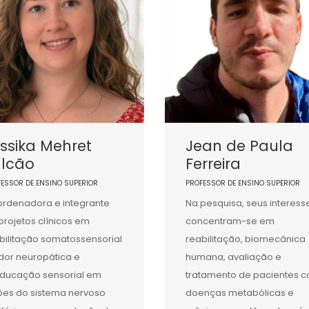
ssika Mehret
Jean de Paula
alcão
Ferreira
FESSOR DE ENSINO SUPERIOR
PROFESSOR DE ENSINO SUPERIOR
rdenadora e integrante
Na pesquisa, seus interess
projetos clínicos em
concentram-se em
bilitação somatossensorial
reabilitação, biomecânica
dor neuropática e
humana, avaliação e
ducação sensorial em
tratamento de pacientes 
ões do sistema nervoso
doenças metabólicas e