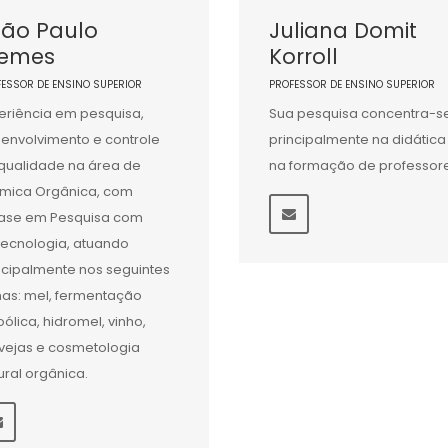
oão Paulo
Juliana Domit
iemes
Korroll
FESSOR DE ENSINO SUPERIOR
PROFESSOR DE ENSINO SUPERIOR
eriência em pesquisa,
Sua pesquisa concentra-s
envolvimento e controle
principalmente na didática
qualidade na área de
na formação de professore
mica Orgânica, com
ase em Pesquisa com
tecnologia, atuando
ncipalmente nos seguintes
as: mel, fermentação
oólica, hidromel, vinho,
vejas e cosmetologia
ural orgânica.