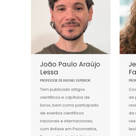
João Paulo Araújo
Je
Lessa
F
PROFESSOR DE ENSINO SUPERIOR
PRO
Tem publicado artigos
Coo
científicos e capítulos de
de 
livros, bem como participado
rea
de eventos científicos
da 
nacionais e internacionais,
ree
com ênfase em Psicometria,
les