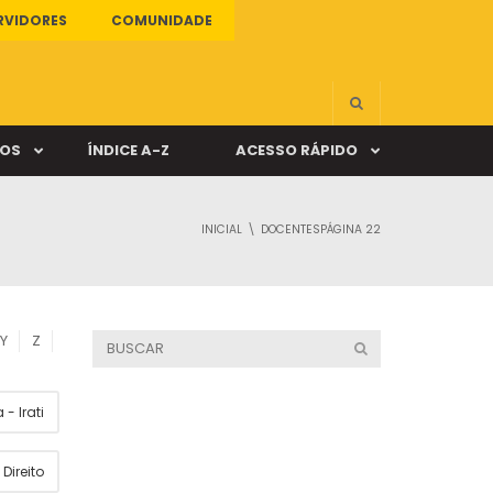
RVIDORES
COMUNIDADE
ÇOS
ÍNDICE A-Z
ACESSO RÁPIDO
INICIAL
DOCENTES
PÁGINA 22
s
ALUNO ONLINE
ia
DOCENTE ONLINE
Y
Z
mas
- Irati
Câmpus Santa Cruz
Direito