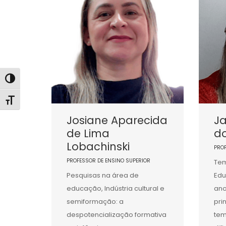
Alternar alto contraste
Alternar tamanho da fonte
Josiane Aparecida
Ja
de Lima
d
Lobachinski
PRO
PROFESSOR DE ENSINO SUPERIOR
Tem
Pesquisas na área de
Edu
educação, Indústria cultural e
ano
semiformação: a
pri
despotencialização formativa
tem