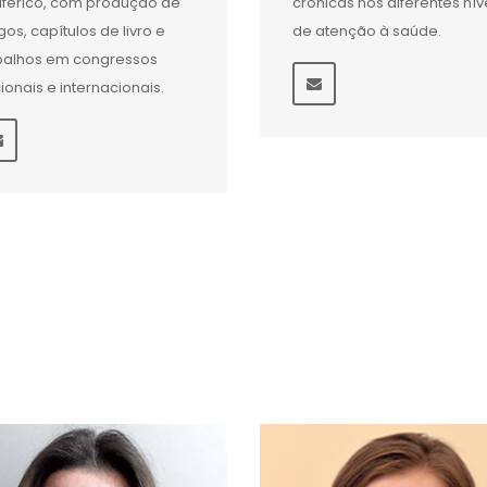
iférico, com produção de
crônicas nos diferentes nív
igos, capítulos de livro e
de atenção à saúde.
balhos em congressos
ionais e internacionais.