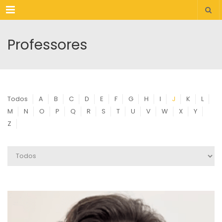
Menu
Professores
Todos
A
B
C
D
E
F
G
H
I
J
K
L
M
N
O
P
Q
R
S
T
U
V
W
X
Y
Z