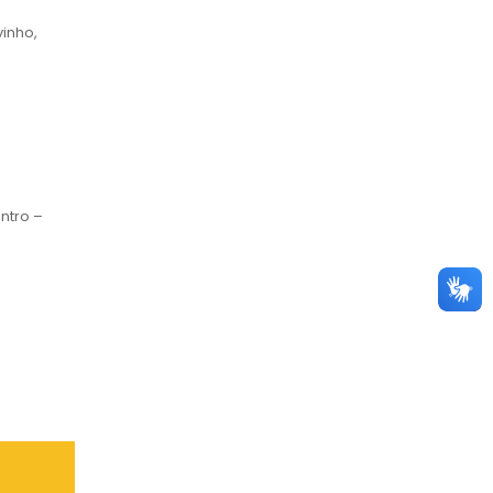
vinho,
a
ntro –