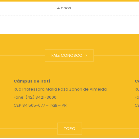
4 anos
FALE CONOSCO
Câmpus de Irati
C
Rua Professora Maria Roza Zanon de Almeida
Ru
Fone: (42) 3421-3000
Fo
CEP 84.505-677 – Irati – PR
C
TOPO