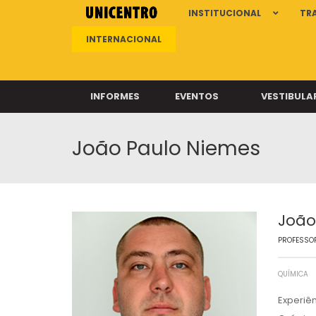
INSTITUCIONAL
TR
INTERNACIONAL
INFORMES
EVENTOS
VESTIBULA
João Paulo Niemes
Clíni
Clíni
Clíni
Clíni
João
PROFESSOR
Câ
QUÍMICA
Experiê