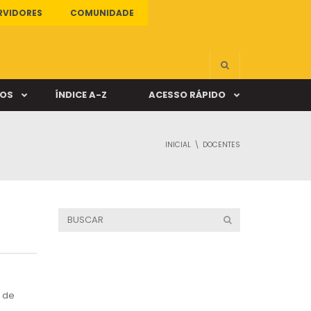
RVIDORES
COMUNIDADE
ÇOS
ÍNDICE A-Z
ACESSO RÁPIDO
INICIAL
DOCENTES
s
ALUNO ONLINE
ia
DOCENTE ONLINE
mas
Câmpus Santa Cruz
a de