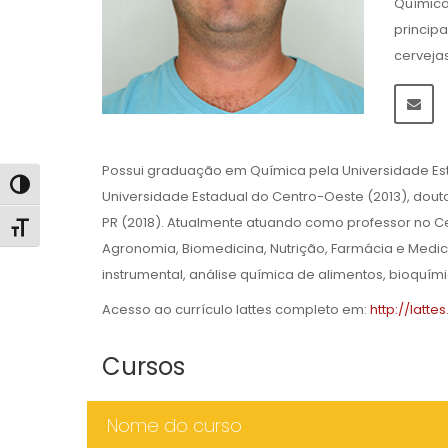
Química
princip
cerveja
Possui graduação em Química pela Universidade Es
Alternar alto contraste
Universidade Estadual do Centro-Oeste (2013), dou
PR (2018). Atualmente atuando como professor no Ce
Alternar tamanho da fonte
Agronomia, Biomedicina, Nutrição, Farmácia e Medicin
instrumental, análise química de alimentos, bioquímic
Acesso ao currículo lattes completo em:
http://latte
Cursos
Nome do curso