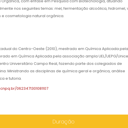
 Orgânica, com ênfase em Pesquisa com Biotecnologia, atuando
almente nos seguintes temas: mel, fermentação alcoólica, hidromel, 
s e cosmetologia natural orgânica.
tadual do Centro-Oeste (2010), mestrado em Química Aplicada pel
torado em Química Aplicada pela associação ampla UEL/UEPG/Unice
ntro Universitário Campo Real, fazendo parte dos colegiados de
a. Ministrando as disciplinas de química geral e orgânica, análise
a e tutoria.
s.cnpq.br/0623471301081107
Duração