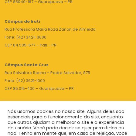
CEP 85040-167 – Guarapuava – PR
Câmpus de Irati
Rua Professora Maria Roza Zanon de Almeida
Fone: (42) 3421-3000
CEP 84.505-677 – Irati – PR
Câmpus Santa Cruz
Rua Salvatore Renna – Padre Salvador, 875
Fone: (42) 3621-1000
CEP 85.015-430 – Guarapuava – PR
Nós usamos cookies no nosso site. Alguns deles são
TOPO
essenciais para o funcionamento do site, enquanto
que outros ajudam a melhorar o site e a experiência
do usuário. Você pode decidir se quer permiti-los ou
não. Tenha em mente que, em caso de rejeição, você
Unicentro
|
Governo do Paraná
|
Seti
|
Agenda do Reitor