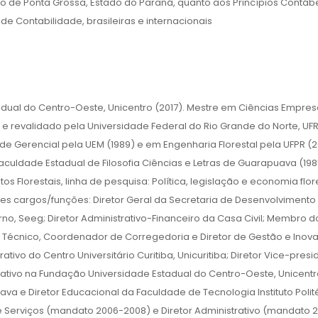
io de Ponta Grossa, Estado do Paraná, quanto aos Princípios Contábe
e Contabilidade, brasileiras e internacionais
adual do Centro-Oeste, Unicentro (2017). Mestre em Ciências Empres
 e revalidado pela Universidade Federal do Rio Grande do Norte, UF
e Gerencial pela UEM (1989) e em Engenharia Florestal pela UFPR (2
ldade Estadual de Filosofia Ciências e Letras de Guarapuava (1985
Florestais, linha de pesquisa: Política, legislação e economia flor
es cargos/funções: Diretor Geral da Secretaria de Desenvolvimento
rno, Seeg; Diretor Administrativo-Financeiro da Casa Civil; Membro d
 Técnico, Coordenador de Corregedoria e Diretor de Gestão e Inov
ativo do Centro Universitário Curitiba, Unicuritiba; Diretor Vice-presi
tivo na Fundação Universidade Estadual do Centro-Oeste, Unicentr
a e Diretor Educacional da Faculdade de Tecnologia Instituto Polit
e Serviços (mandato 2006-2008) e Diretor Administrativo (mandato 