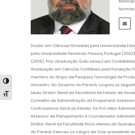
Municíp
Normas d
Doutor em Ciências Florestais pela Universidade Est
pela Universidade Fernando Pessoa, Portugal (2003)
(2005). Pós-Graduação (Lato sensu) em Contabilidad
Graduação em Ciências Contábeis pela Fundação Facu
membro do Grupo de Pesquisa Tecnologia de Produtos 
Alternar alto contraste
Unicentro. No Governo do Paraná, ocupou os seguint
Sedu; Diretor Geral da Secretaria de Estado de Gove
Alternar tamanho da fonte
Conselho de Administração da Ecoparaná; Assessor
Controladoria Geral do Estado. Foi Pró reitor Administr
Assessor de Planejamento e Coordenador Administra
Diretor Geral da Faculdade Novo Ateneu de Guarapuav
do Paraná. Exerceu os cargos de Vice-presidente d