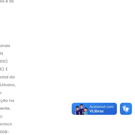
is e às
ariais
RN
010).
). É
estal da
 Urbano,
o
ação na
dente,
o;
écnico
2008-