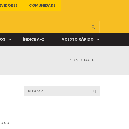
RVIDORES
COMUNIDADE
ÇOS
ÍNDICE A-Z
ACESSO RÁPIDO
INICIAL
DOCENTES
s
ALUNO ONLINE
ia
DOCENTE ONLINE
mas
Câmpus Santa Cruz
de do