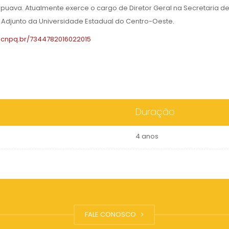
apuava. Atualmente exerce o cargo de Diretor Geral na Secretaria d
r Adjunto da Universidade Estadual do Centro-Oeste.
es.cnpq.br/7344782016022015
Duração
4 anos
FALE CONOSCO