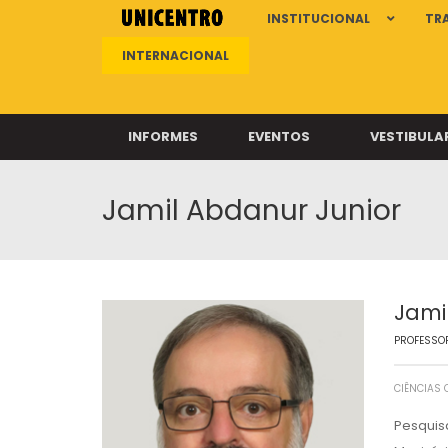
INSTITUCIONAL
TR
INTERNACIONAL
INFORMES
EVENTOS
VESTIBULA
Jamil Abdanur Junior
Clíni
Clíni
Clíni
Clíni
Jami
PROFESSOR
Câ
CIÊNCIAS
Pesquis