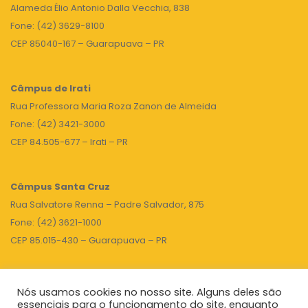
Alameda Élio Antonio Dalla Vecchia, 838
Fone: (42) 3629-8100
CEP 85040-167 – Guarapuava – PR
Câmpus de Irati
Rua Professora Maria Roza Zanon de Almeida
Fone: (42) 3421-3000
CEP 84.505-677 – Irati – PR
Câmpus Santa Cruz
Rua Salvatore Renna – Padre Salvador, 875
Fone: (42) 3621-1000
CEP 85.015-430 – Guarapuava – PR
Nós usamos cookies no nosso site. Alguns deles são
TOPO
essenciais para o funcionamento do site, enquanto