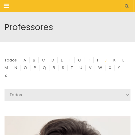
Menu
Professores
Todos
A
B
C
D
E
F
G
H
I
J
K
L
M
N
O
P
Q
R
S
T
U
V
W
X
Y
Z