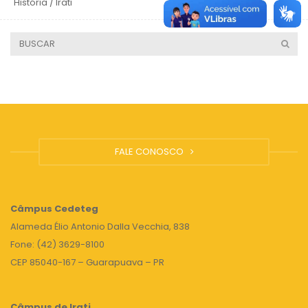
História / Irati
4 anos
FALE CONOSCO
Câmpus
Cedeteg
Alameda Élio Antonio Dalla Vecchia, 838
Fone: (42) 3629-8100
CEP 85040-167 – Guarapuava – PR
Câmpus de Irati