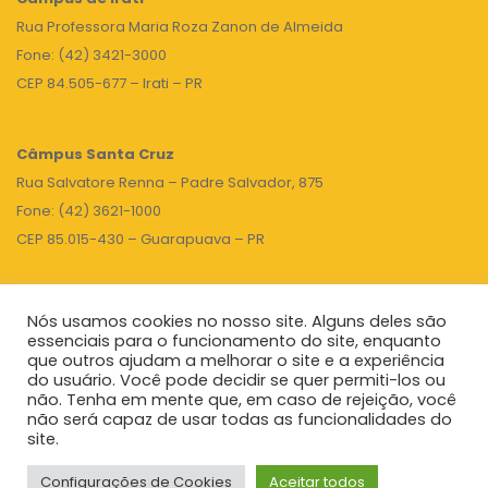
Rua Professora Maria Roza Zanon de Almeida
Fone: (42) 3421-3000
CEP 84.505-677 – Irati – PR
Câmpus Santa Cruz
Rua Salvatore Renna – Padre Salvador, 875
Fone: (42) 3621-1000
CEP 85.015-430 – Guarapuava – PR
Nós usamos cookies no nosso site. Alguns deles são
TOPO
essenciais para o funcionamento do site, enquanto
que outros ajudam a melhorar o site e a experiência
do usuário. Você pode decidir se quer permiti-los ou
não. Tenha em mente que, em caso de rejeição, você
Unicentro
|
Governo do Paraná
|
Seti
|
Agenda do Reitor
não será capaz de usar todas as funcionalidades do
site.
Configurações de Cookies
Aceitar todos