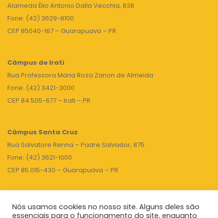
Alameda Élio Antonio Dalla Vecchia, 838
Fone: (42) 3629-8100
CEP 85040-167 – Guarapuava – PR
Câmpus de Irati
Rua Professora Maria Roza Zanon de Almeida
Fone: (42) 3421-3000
CEP 84.505-677 – Irati – PR
Câmpus Santa Cruz
Rua Salvatore Renna – Padre Salvador, 875
Fone: (42) 3621-1000
CEP 85.015-430 – Guarapuava – PR
Nós usamos cookies no nosso site. Alguns deles são
TOPO
essenciais para o funcionamento do site, enquanto