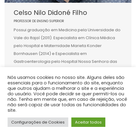
Celso Nilo Didoné Filho
PROFESSOR DE ENSINO SUPERIOR
Possui graduação em Medicina pela Universidade do
Vale do Itajaí (2011). Especialista em Clínica Médica
pelo Hospital e Maternidade Marieta Konder
Bornhausen (2014) e Especialista em
Gastroenterologia pelo Hospital Nossa Senhora das
Graças (2018). Membro da Sociedade Brasileira de
Nós usamos cookies no nosso site. Alguns deles são
Hepatologia desde 2018. Mestre e Doutor em Medicina
essenciais para o funcionamento do site, enquanto
Interna pelo Hospital de Clínicas da Universidade
que outros ajudam a melhorar o site e a experiência
Federal […]
do usuário. Você pode decidir se quer permiti-los ou
não. Tenha em mente que, em caso de rejeição, você
não será capaz de usar todas as funcionalidades do
site.
Configurações de Cookies
Aceitar todos