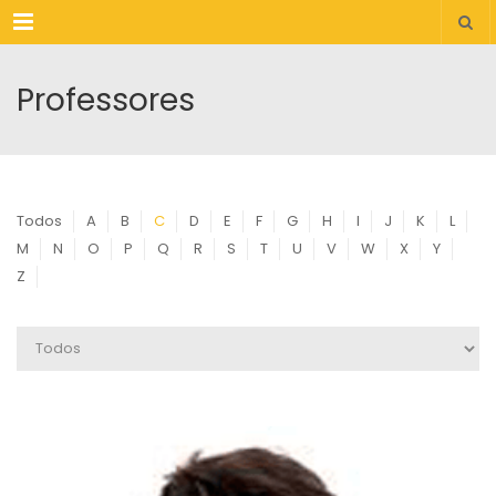
Menu
Professores
Todos
A
B
C
D
E
F
G
H
I
J
K
L
M
N
O
P
Q
R
S
T
U
V
W
X
Y
Z