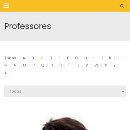
Menu
Professores
Todos
A
B
C
D
E
F
G
H
I
J
K
L
M
N
O
P
Q
R
S
T
U
V
W
X
Y
Z