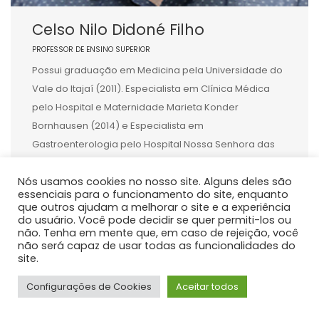
Celso Nilo Didoné Filho
PROFESSOR DE ENSINO SUPERIOR
Possui graduação em Medicina pela Universidade do
Vale do Itajaí (2011). Especialista em Clínica Médica
pelo Hospital e Maternidade Marieta Konder
Bornhausen (2014) e Especialista em
Gastroenterologia pelo Hospital Nossa Senhora das
Graças (2018). Membro da Sociedade Brasileira de
Nós usamos cookies no nosso site. Alguns deles são
Hepatologia desde 2018. Mestre e Doutor em Medicina
essenciais para o funcionamento do site, enquanto
Interna pelo Hospital de Clínicas da Universidade
que outros ajudam a melhorar o site e a experiência
Federal […]
do usuário. Você pode decidir se quer permiti-los ou
não. Tenha em mente que, em caso de rejeição, você
não será capaz de usar todas as funcionalidades do
site.
Configurações de Cookies
Aceitar todos