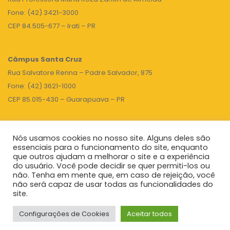
Fone: (42) 3421-3000
CEP 84.505-677 – Irati – PR
Câmpus Santa Cruz
Rua Salvatore Renna – Padre Salvador, 875
Fone: (42) 3621-1000
CEP 85.015-430 – Guarapuava – PR
Nós usamos cookies no nosso site. Alguns deles são
TOPO
essenciais para o funcionamento do site, enquanto
que outros ajudam a melhorar o site e a experiência
do usuário. Você pode decidir se quer permiti-los ou
não. Tenha em mente que, em caso de rejeição, você
Unicentro
|
Governo do Paraná
|
Seti
|
Agenda do Reitor
não será capaz de usar todas as funcionalidades do
site.
Configurações de Cookies
Aceitar todos