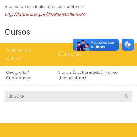
Acesso ao currículo lattes completo em:
http://lattes.cnpq.br/2028686422956783
Cursos
Nome do
Duração
curso
Geografia /
3 anos (Bacharelado); 4 anos
Guarapuava
(Licenciatura)