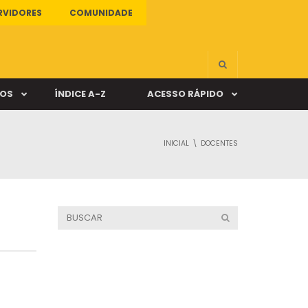
RVIDORES
COMUNIDADE
ÇOS
ÍNDICE A-Z
ACESSO RÁPIDO
INICIAL
DOCENTES
s
ALUNO ONLINE
ia
DOCENTE ONLINE
mas
Câmpus Santa Cruz