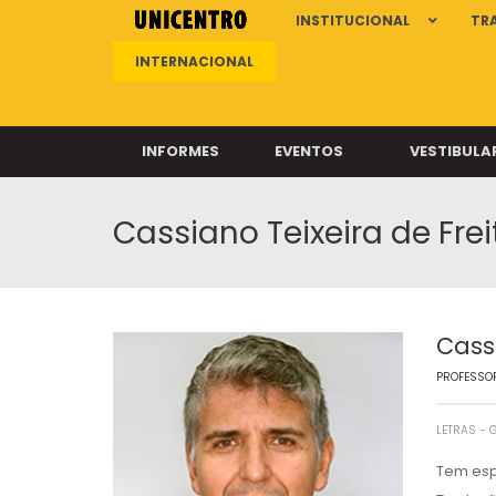
INSTITUCIONAL
TR
INTERNACIONAL
INFORMES
EVENTOS
VESTIBULA
Cassiano Teixeira de Fre
Clíni
Clíni
Clíni
Clíni
Cass
PROFESSOR
Câ
LETRAS -
Tem esp