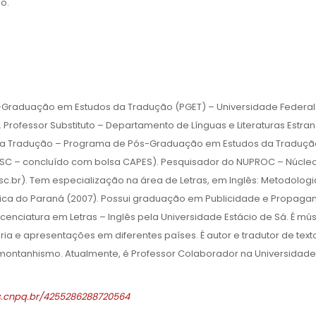
o.
Graduação em Estudos da Tradução (PGET) – Universidade Federal
Professor Substituto – Departamento de Línguas e Literaturas Estran
s da Tradução – Programa de Pós-Graduação em Estudos da Traduçã
UFSC – concluído com bolsa CAPES). Pesquisador do NUPROC – Núcle
sc.br). Tem especialização na área de Letras, em Inglês: Metodologi
ólica do Paraná (2007). Possui graduação em Publicidade e Propaga
icenciatura em Letras – Inglês pela Universidade Estácio de Sá. É mús
a e apresentações em diferentes países. É autor e tradutor de text
 montanhismo. Atualmente, é Professor Colaborador na Universidade
es.cnpq.br/4255286288720564