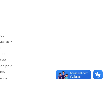
 de
geiras –
o
o de
a de
nda pela
ico,
os de