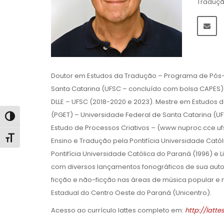
Traduçã
Doutor em Estudos da Tradução – Programa de Pós-
Santa Catarina (UFSC – concluído com bolsa CAPES). 
DLLE – UFSC (2018-2020 e 2023). Mestre em Estudo
(PGET) – Universidade Federal de Santa Catarina (
Alternar alto contraste
Estudo de Processos Criativos – (www.nuproc.cce.uf
Alternar tamanho da fonte
Ensino e Tradução pela Pontifícia Universidade Cat
Pontifícia Universidade Católica do Paraná (1996) e L
com diversos lançamentos fonográficos de sua autori
ficção e não-ficção nas áreas de música popular e
Estadual do Centro Oeste do Paraná (Unicentro).
Acesso ao currículo lattes completo em:
http://latt