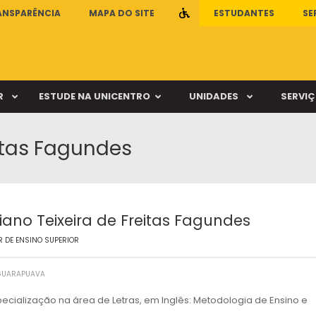
ANSPARÊNCIA
MAPA DO SITE
.
ESTUDANTES
SE
R
ESTUDE NA UNICENTRO
UNIDADES
SERVI
itas Fagundes
ca Escola de Educação Física
Clínica Escola de Psicologia
Vestibular
Cursos / Departamento
ca Escola de Fisioterapia
Clínica de Órtese-Prótese
ca Escola de Fonoaudiologia
Clínica Escola de Medicina Veterinár
PAC
Matrizes e Ementas
ca Escola de Nutrição
Farmácia Escola
iano Teixeira de Freitas Fagundes
Sisu
Revalidação de diplo
 DE ENSINO SUPERIOR
mpus Cedeteg
Câmpus de Irati
 GUARAPUAVA
ecialização na área de Letras, em Inglês: Metodologia de Ensino e