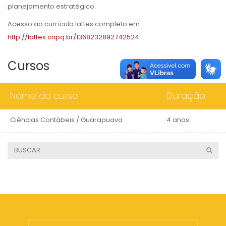
planejamento estratégico.
Acesso ao currículo lattes completo em:
http://lattes.cnpq.br/1368232892742524
Cursos
Nome do curso
Duração
Ciências Contábeis / Guarapuava
4 anos