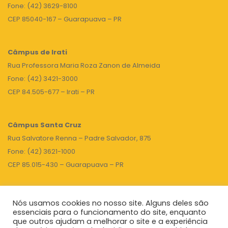
Fone: (42) 3629-8100
CEP 85040-167 – Guarapuava – PR
Câmpus de Irati
Rua Professora Maria Roza Zanon de Almeida
Fone: (42) 3421-3000
CEP 84.505-677 – Irati – PR
Câmpus Santa Cruz
Rua Salvatore Renna – Padre Salvador, 875
Fone: (42) 3621-1000
CEP 85.015-430 – Guarapuava – PR
Nós usamos cookies no nosso site. Alguns deles são
TOPO
essenciais para o funcionamento do site, enquanto
que outros ajudam a melhorar o site e a experiência