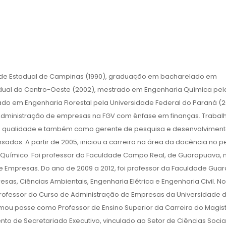
de Estadual de Campinas (1990), graduação em bacharelado em
dual do Centro-Oeste (2002), mestrado em Engenharia Química pel
do em Engenharia Florestal pela Universidade Federal do Paraná (2
Administração de empresas na FGV com ênfase em finanças. Trabal
de qualidade e também como gerente de pesquisa e desenvolviment
dos. A partir de 2005, iniciou a carreira na área da docência no p
o Químico. Foi professor da Faculdade Campo Real, de Guarapuava, 
e Empresas. Do ano de 2009 a 2012, foi professor da Faculdade Gua
as, Ciências Ambientais, Engenharia Elétrica e Engenharia Civil. No
 professor do Curso de Administração de Empresas da Universidade 
omou posse como Professor de Ensino Superior da Carreira do Magist
to de Secretariado Executivo, vinculado ao Setor de Ciências Socia