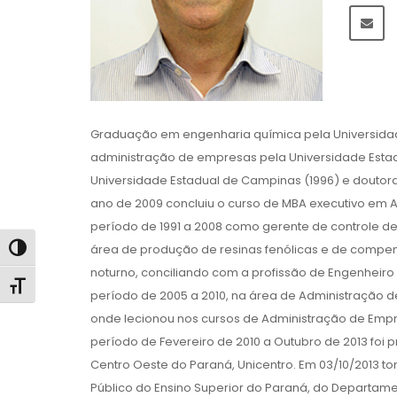
Graduação em engenharia química pela Universida
administração de empresas pela Universidade Esta
Universidade Estadual de Campinas (1996) e doutora
ano de 2009 concluiu o curso de MBA executivo em 
período de 1991 a 2008 como gerente de controle 
área de produção de resinas fenólicas e de compensa
Alternar alto contraste
noturno, conciliando com a profissão de Engenheir
Alternar tamanho da fonte
período de 2005 a 2010, na área de Administração d
onde lecionou nos cursos de Administração de Empres
período de Fevereiro de 2010 a Outubro de 2013 foi
Centro Oeste do Paraná, Unicentro. Em 03/10/2013 t
Público do Ensino Superior do Paraná, do Departamen