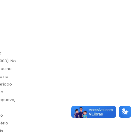
a
003). No
hou no
o na
eríodo
no
rapuava,
do
ério
is