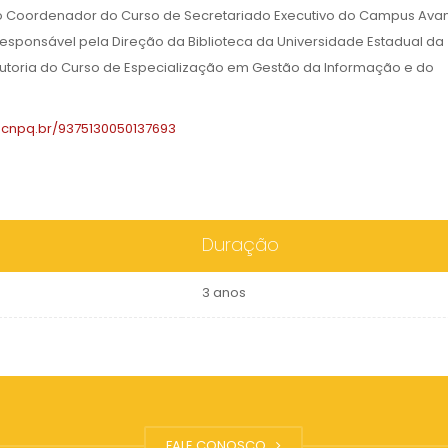
ado Coordenador do Curso de Secretariado Executivo do Campus Av
 Responsável pela Direção da Biblioteca da Universidade Estadual da
utoria do Curso de Especialização em Gestão da Informação e do
es.cnpq.br/9375130050137693
Duração
3 anos
FALE CONOSCO