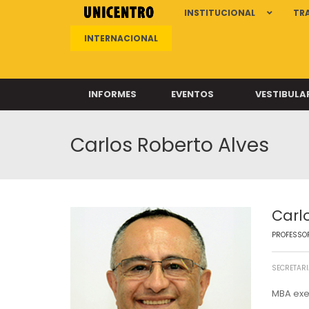
INSTITUCIONAL
TR
INTERNACIONAL
INFORMES
EVENTOS
VESTIBULA
Carlos Roberto Alves
Clíni
Clíni
Clíni
Clíni
Carl
PROFESSOR
Câ
SECRETARI
MBA exe