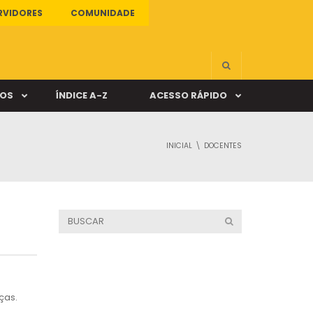
RVIDORES
COMUNIDADE
ÇOS
ÍNDICE A-Z
ACESSO RÁPIDO
INICIAL
DOCENTES
s
ALUNO ONLINE
ia
DOCENTE ONLINE
mas
Câmpus Santa Cruz
ças.