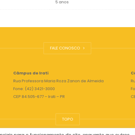
5 anos
FALE CONOSCO
Câmpus de Irati
C
Rua Professora Maria Roza Zanon de Almeida
Ru
Fone: (42) 3421-3000
Fo
CEP 84.505-677 – Irati – PR
C
TOPO