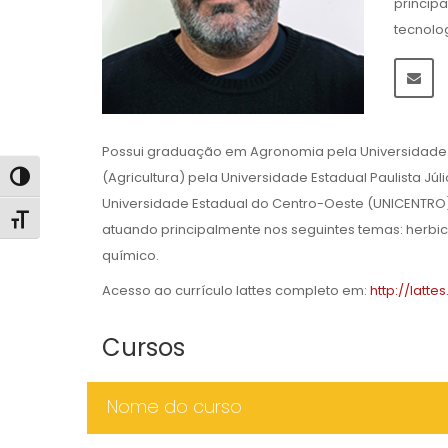
principa
tecnolo
Possui graduação em Agronomia pela Universidade 
(Agricultura) pela Universidade Estadual Paulista Jú
Alternar alto contraste
Universidade Estadual do Centro-Oeste (UNICENTRO
Alternar tamanho da fonte
atuando principalmente nos seguintes temas: herbici
químico.
Acesso ao currículo lattes completo em:
http://latt
Cursos
Nome do curso