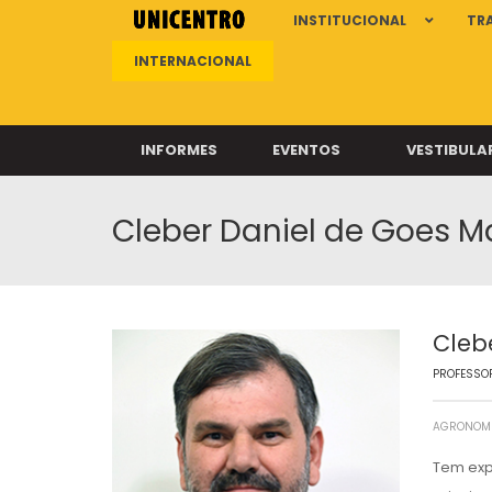
INSTITUCIONAL
TR
INTERNACIONAL
INFORMES
EVENTOS
VESTIBULA
Cleber Daniel de Goes M
Clíni
Clíni
Clíni
Clíni
Cleb
PROFESSOR
Câ
AGRONOM
Tem exp