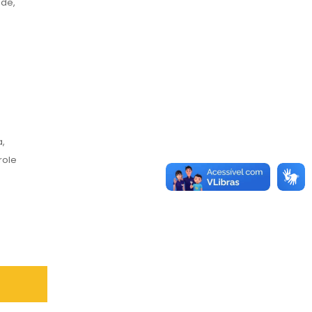
ade,
,
role