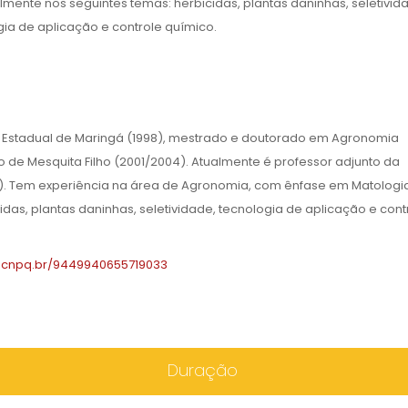
lmente nos seguintes temas: herbicidas, plantas daninhas, seletivid
gia de aplicação e controle químico.
Estadual de Maringá (1998), mestrado e doutorado em Agronomia
lio de Mesquita Filho (2001/2004). Atualmente é professor adjunto da
). Tem experiência na área de Agronomia, com ênfase em Matologia
das, plantas daninhas, seletividade, tecnologia de aplicação e cont
es.cnpq.br/9449940655719033
Duração