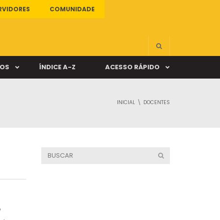
RVIDORES
COMUNIDADE
ÇOS
ÍNDICE A-Z
ACESSO RÁPIDO
INICIAL
DOCENTES
s
ALUNO ONLINE
ia
DOCENTE ONLINE
mas
Câmpus Santa Cruz
o