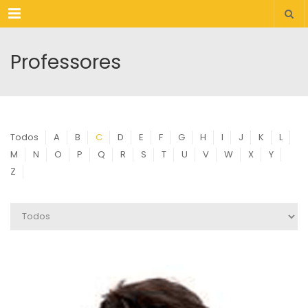
Menu
Professores
Todos
A
B
C
D
E
F
G
H
I
J
K
L
M
N
O
P
Q
R
S
T
U
V
W
X
Y
Z