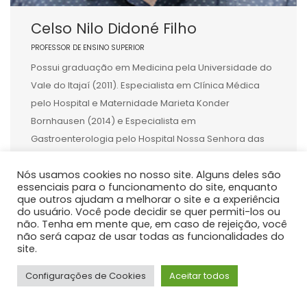
Celso Nilo Didoné Filho
PROFESSOR DE ENSINO SUPERIOR
Possui graduação em Medicina pela Universidade do
Vale do Itajaí (2011). Especialista em Clínica Médica
pelo Hospital e Maternidade Marieta Konder
Bornhausen (2014) e Especialista em
Gastroenterologia pelo Hospital Nossa Senhora das
Graças (2018). Membro da Sociedade Brasileira de
Nós usamos cookies no nosso site. Alguns deles são
Hepatologia desde 2018. Mestre e Doutor em Medicina
essenciais para o funcionamento do site, enquanto
Interna pelo Hospital de Clínicas da Universidade
que outros ajudam a melhorar o site e a experiência
Federal […]
do usuário. Você pode decidir se quer permiti-los ou
não. Tenha em mente que, em caso de rejeição, você
não será capaz de usar todas as funcionalidades do
site.
Configurações de Cookies
Aceitar todos